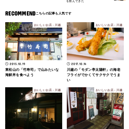
を飲んできた
RECOMMEND
おいしいお店 - 川越
おいしいお店 - 川越
2015.10.19
2017.10.14
東松山の「竹寿司」で山みたいな
川越の「モダン亭太陽軒」の海老
海鮮丼を食べよう
フライがでかくてサクサクでうま
い
おいしいお店 - 川越
おいしいお店 - 川越