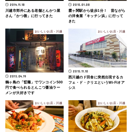
2014.11.18
2015.01.08
川越市郊外にある老舗とんかつ屋
霞ヶ関駅から徒歩1分！ 昔ながら
さん「かつ善」に行ってきた
の洋食屋「キッチン浜」に行って
きた
おいしいお店 - 川越
おいしいお店 - 川越
2015.11.10
2015.04.19
西川越のド田舎に突然出現するカ
鶴ヶ島の「晢麺」でワンコイン500
フェ・ド・クリエというWi-Fiオア
円で食べられるとんこつ醤油ラー
シス
メンが大好きです
おいしいお店 - 川越
おいしいお店 - 川越