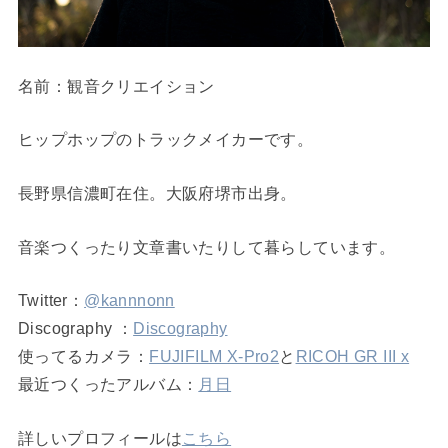
名前：観音クリエイション
ヒップホップのトラックメイカーです。
長野県信濃町在住。大阪府堺市出身。
音楽つくったり文章書いたりして暮らしています。
Twitter：
@kannnonn
Discography ：
Discography
使ってるカメラ：
FUJIFILM X-Pro2
と
RICOH GR III x
最近つくったアルバム：
月日
詳しいプロフィールは
こちら