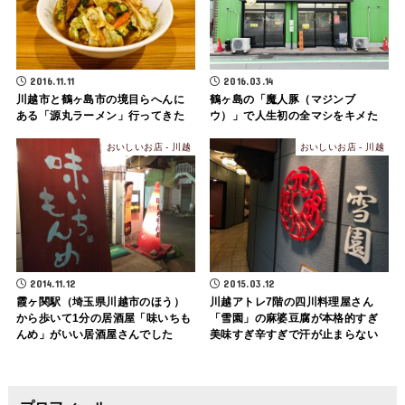
2016.11.11
2016.03.14
川越市と鶴ヶ島市の境目らへんに
鶴ヶ島の「魔人豚（マジンブ
ある「源丸ラーメン」行ってきた
ウ）」で人生初の全マシをキメた
おいしいお店 - 川越
おいしいお店 - 川越
2014.11.12
2015.03.12
霞ヶ関駅（埼玉県川越市のほう）
川越アトレ7階の四川料理屋さん
から歩いて1分の居酒屋「味いちも
「雪園」の麻婆豆腐が本格的すぎ
んめ」がいい居酒屋さんでした
美味すぎ辛すぎで汗が止まらない