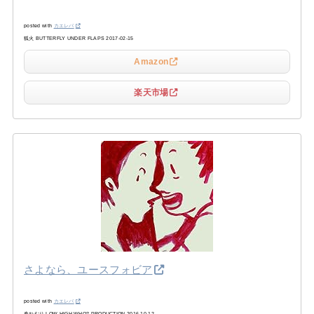
posted with
カエレバ
狐火 BUTTERFLY UNDER FLAPS 2017-02-15
Amazon
楽天市場
さよなら、ユースフォビア
posted with
カエレバ
春ねむり LOW HIGH WHO? PRODUCTION 2016-10-12