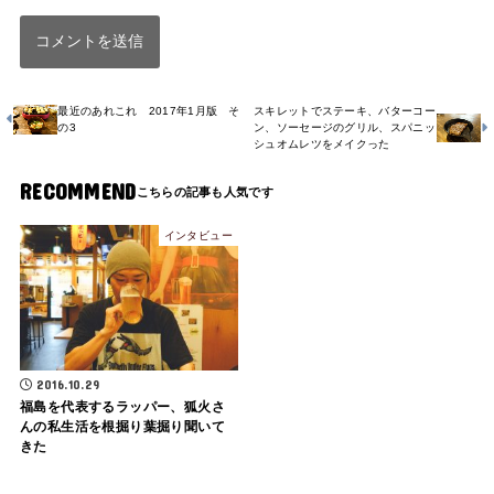
最近のあれこれ 2017年1月版 そ
スキレットでステーキ、バターコー
の3
ン、ソーセージのグリル、スパニッ
シュオムレツをメイクった
RECOMMEND
インタビュー
2016.10.29
福島を代表するラッパー、狐火さ
んの私生活を根掘り葉掘り聞いて
きた