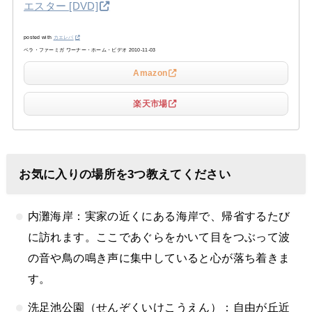
エスター [DVD]
posted with
カエレバ
ベラ・ファーミガ ワーナー・ホーム・ビデオ 2010-11-03
Amazon
楽天市場
お気に入りの場所を3つ教えてください
内灘海岸：実家の近くにある海岸で、帰省するたび
に訪れます。ここであぐらをかいて目をつぶって波
の音や鳥の鳴き声に集中していると心が落ち着きま
す。
洗足池公園（せんぞくいけこうえん）：自由が丘近