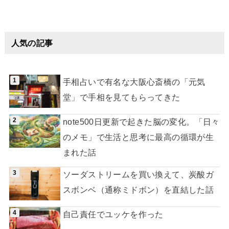
人気の記事
手相占いで有名な大阪心斎橋の「元気
堂」で手相を見てもらってきた
note500日更新で起きた脳の変化。「日々
のメモ」で生活と思考に最高の循環が生
まれた話
ソーダストリームを買い換えて、炭酸ガ
スボンベ（通称ミドボン）を直結した話
自己責任でユッケを作った