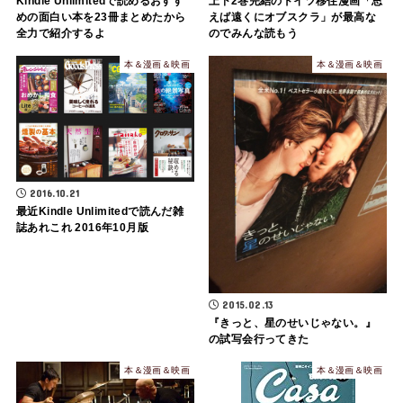
Kindle Unlimitedで読めるおすす
上下2巻完結のドイツ移住漫画「思
めの面白い本を23冊まとめたから
えば遠くにオブスクラ」が最高な
全力で紹介するよ
のでみんな読もう
本＆漫画＆映画
本＆漫画＆映画
2016.10.21
最近Kindle Unlimitedで読んだ雑
誌あれこれ 2016年10月版
2015.02.13
『きっと、星のせいじゃない。』
の試写会行ってきた
本＆漫画＆映画
本＆漫画＆映画