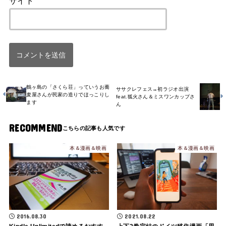
サイト
鶴ヶ島の「さくら荘」っていうお蕎
ササクレフェス→初ラジオ出演
麦屋さんが民家の造りでほっこりし
feat.狐火さん＆ミスワンカップさ
ます
ん
RECOMMEND
本＆漫画＆映画
本＆漫画＆映画
2016.08.30
2021.08.22