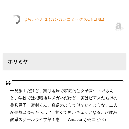
ばらかもん 1 (ガンガンコミックスONLINE)
ホリミヤ
一見派手だけど、実は地味で家庭的な女子高生・堀さん
と、学校では根暗地味メガネだけど、実はピアスだらけの
美形男子・宮村くん。真逆のようで似ているような、二人
が偶然出会ったら…!? 甘くて胸がキュッとなる、超微炭
酸系スクールライフ第１巻！（Amazonからコピペ）