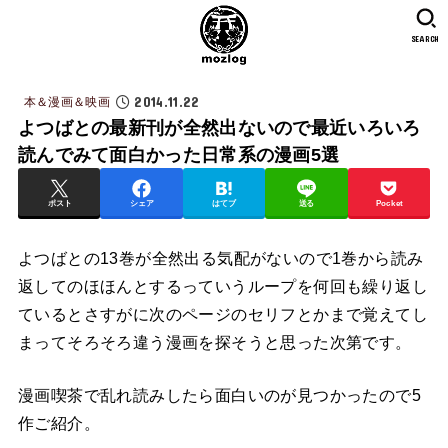
SEARCH
2014.11.22
本＆漫画＆映画
よつばとの最新刊が全然出ないので最近いろいろ
読んでみて面白かった日常系の漫画5選
ポスト
シェア
はてブ
送る
Pocket
よつばとの13巻が全然出る気配がないので1巻から読み
返してのほほんとするっていうループを何回も繰り返し
ているとさすがに次のページのセリフとかまで覚えてし
まってそろそろ違う漫画を探そうと思った次第です。
漫画喫茶で乱れ読みしたら面白いのが見つかったので5
作ご紹介。