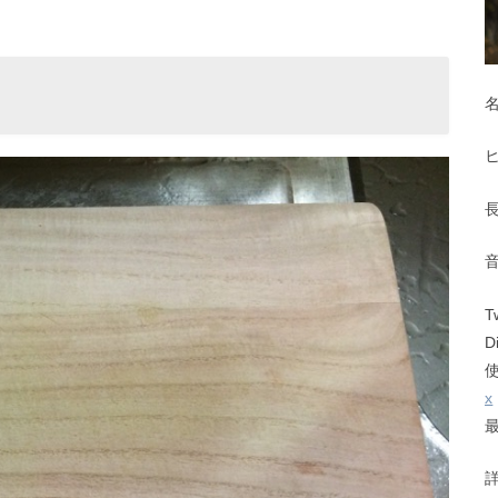
T
D
x