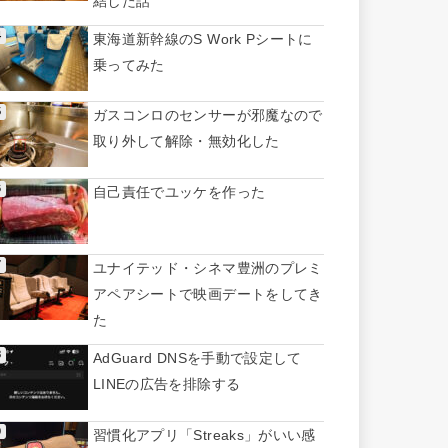
結した話
東海道新幹線のS Work Pシートに
乗ってみた
ガスコンロのセンサーが邪魔なので
取り外して解除・無効化した
自己責任でユッケを作った
ユナイテッド・シネマ豊洲のプレミ
アペアシートで映画デートをしてき
た
AdGuard DNSを手動で設定して
LINEの広告を排除する
習慣化アプリ「Streaks」がいい感