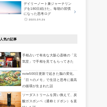
デイリーノート兼ジャーナリン
グを180日続けた。毎朝の習慣
になった思考ログ
2025.09.26
人気の記事
手相占いで有名な大阪心斎橋の「元
気堂」で手相を見てもらってきた
note500日更新で起きた脳の変化。
「日々のメモ」で生活と思考に最高
の循環が生まれた話
ソーダストリームを買い換えて、炭
酸ガスボンベ（通称ミドボン）を直