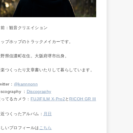
名前：観音クリエイション
ヒップホップのトラックメイカーです。
長野県信濃町在住。大阪府堺市出身。
音楽つくったり文章書いたりして暮らしています。
witter：
@kannnonn
iscography ：
Discography
使ってるカメラ：
FUJIFILM X-Pro2
と
RICOH GR III
最近つくったアルバム：
月日
詳しいプロフィールは
こちら