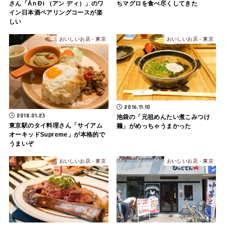
さん「Ăn Đi （アン ディ）」のワ
ちマグロを食べ尽くしてきた
イン日本酒ペアリングコースが楽
しい
おいしいお店 - 東京
おいしいお店 - 東京
2016.11.10
2018.01.23
池袋の「元祖めんたい煮こみつけ
東京駅のタイ料理さん「サイアム
麺」がめっちゃうまかった
オーキッドSupreme」が本格的で
うまいぞ
おいしいお店 - 東京
おいしいお店 - 東京