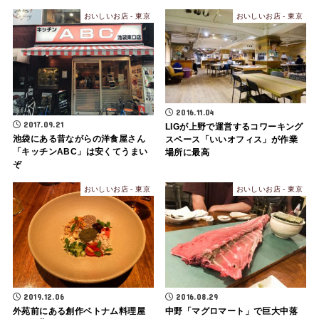
おいしいお店 - 東京
おいしいお店 - 東京
2016.11.04
2017.09.21
LIGが上野で運営するコワーキング
池袋にある昔ながらの洋食屋さん
スペース「いいオフィス」が作業
「キッチンABC」は安くてうまい
場所に最高
ぞ
おいしいお店 - 東京
おいしいお店 - 東京
2019.12.06
2016.08.29
外苑前にある創作ベトナム料理屋
中野「マグロマート」で巨大中落