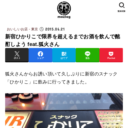
SEARCH
2015.06.21
おいしいお店 - 東京
新宿ひかりこで限界を超えるまでお酒を飲んで酩
酊しよう feat.狐火さん
ポスト
シェア
はてブ
送る
Pocket
狐火さんからお誘い頂いて久しぶりに新宿のスナック
「ひかりこ」に飲みに行ってきました。