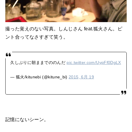
撮った覚えのない写真。しんじさん feat.狐火さん。ピ
ント合ってなさすぎて笑う。
久しぶりに朝ままでののんだ
pic.twitter.com/UypFf0DgLX
— 狐火/kitunebi (@kitune_bi)
2015, 6月 19
記憶にないシーン。