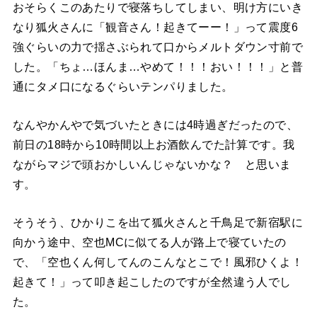
おそらくこのあたりで寝落ちしてしまい、明け方にいき
なり狐火さんに「観音さん！起きてーー！」って震度6
強ぐらいの力で揺さぶられて口からメルトダウン寸前で
した。「ちょ…ほんま…やめて！！！おい！！！」と普
通にタメ口になるぐらいテンパりました。
なんやかんやで気づいたときには4時過ぎだったので、
前日の18時から10時間以上お酒飲んでた計算です。我
ながらマジで頭おかしいんじゃないかな？ と思いま
す。
そうそう、ひかりこを出て狐火さんと千鳥足で新宿駅に
向かう途中、空也MCに似てる人が路上で寝ていたの
で、「空也くん何してんのこんなとこで！風邪ひくよ！
起きて！」って叩き起こしたのですが全然違う人でし
た。