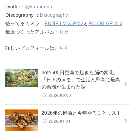
Twitter：
@kannnonn
Discography ：
Discography
使ってるカメラ：
FUJIFILM X-Pro2
と
RICOH GR III x
最近つくったアルバム：
月日
詳しいプロフィールは
こちら
note500日更新で起きた脳の変化。
「日々のメモ」で生活と思考に最高
の循環が生まれた話
2026.08.03
2026年の抱負と今年やることリスト
2026.01.01