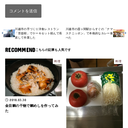
川越市の手づくり洋食レストラン
川越市の霞ヶ関駅からすぐの「ナマ
「菩提樹」でケーキセット頼んで長
ステニッポン」で本格的なカレー食
居して作業した
べた
RECOMMEND
料理
料理
2018.03.30
金目鯛の干物で鯛めしを作ってみ
た