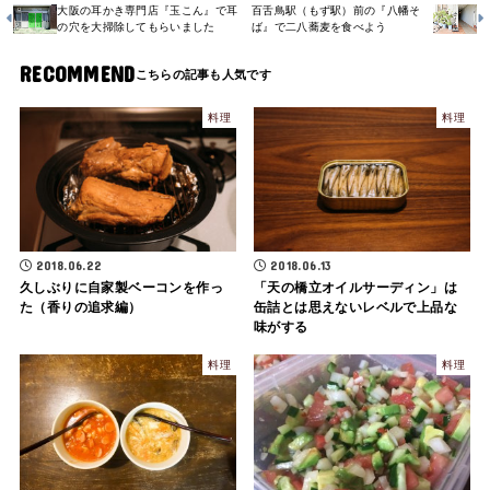
大阪の耳かき専門店『玉こん』で耳
百舌鳥駅（もず駅）前の『八幡そ
の穴を大掃除してもらいました
ば』で二八蕎麦を食べよう
RECOMMEND
料理
料理
2018.06.22
2018.06.13
久しぶりに自家製ベーコンを作っ
「天の橋立オイルサーディン」は
た（香りの追求編）
缶詰とは思えないレベルで上品な
味がする
料理
料理