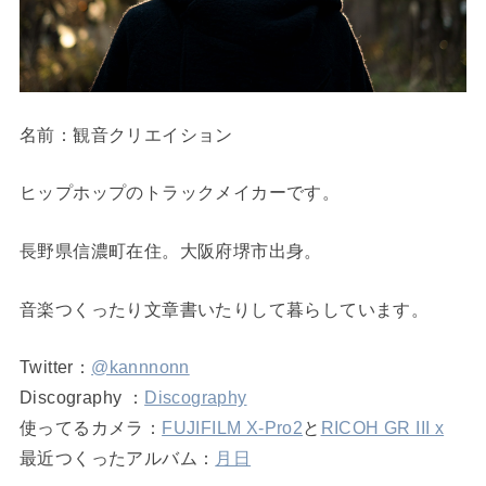
名前：観音クリエイション
ヒップホップのトラックメイカーです。
長野県信濃町在住。大阪府堺市出身。
音楽つくったり文章書いたりして暮らしています。
Twitter：
@kannnonn
Discography ：
Discography
使ってるカメラ：
FUJIFILM X-Pro2
と
RICOH GR III x
最近つくったアルバム：
月日