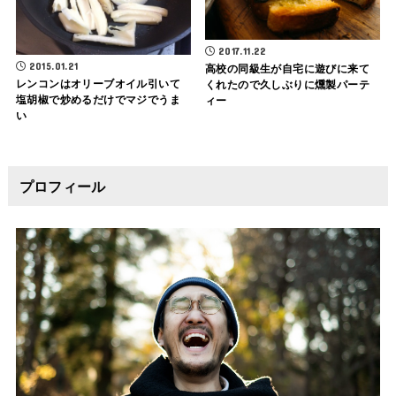
2017.11.22
2015.01.21
高校の同級生が自宅に遊びに来て
レンコンはオリーブオイル引いて
くれたので久しぶりに燻製パーテ
塩胡椒で炒めるだけでマジでうま
ィー
い
プロフィール