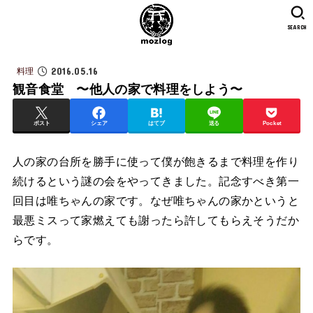
SEARCH
2016.05.16
料理
観音食堂 〜他人の家で料理をしよう〜
ポスト
シェア
はてブ
送る
Pocket
人の家の台所を勝手に使って僕が飽きるまで料理を作り
続けるという謎の会をやってきました。記念すべき第一
回目は唯ちゃんの家です。なぜ唯ちゃんの家かというと
最悪ミスって家燃えても謝ったら許してもらえそうだか
らです。