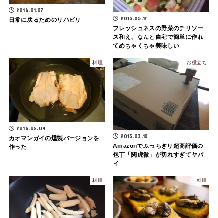
2016.01.07
2015.05.17
日常に戻るためのリハビリ
フレッシュネスの野菜のチリソー
ス和え、なんと自宅で簡単に作れ
てめちゃくちゃ美味しい
料理
お役立ち
2016.02.09
2015.03.10
カオマンガイの燻製バージョンを
Amazonでぶっちぎり超高評価の
作った
包丁「関虎徹」が切れすぎてヤバ
イ
料理
料理