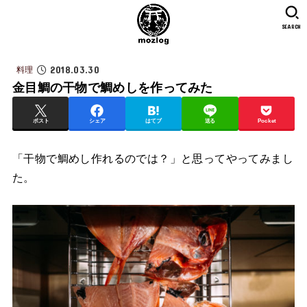
SEARCH
2018.03.30
料理
金目鯛の干物で鯛めしを作ってみた
ポスト
シェア
はてブ
送る
Pocket
「干物で鯛めし作れるのでは？」と思ってやってみまし
た。