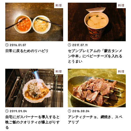
料理
料理
2016.01.07
2017.07.11
日常に戻るためのリハビリ
セブンプレミアムの「蒙古タンメ
ン中本」にベビーチーズを入れる
とうまい
料理
料理
2019.09.04
2016.08.04
自宅にガスバーナーを導入すると
アンティクーチョ、網焼き、スペ
晩ご飯のクオリティが爆上がりす
アリブ
る