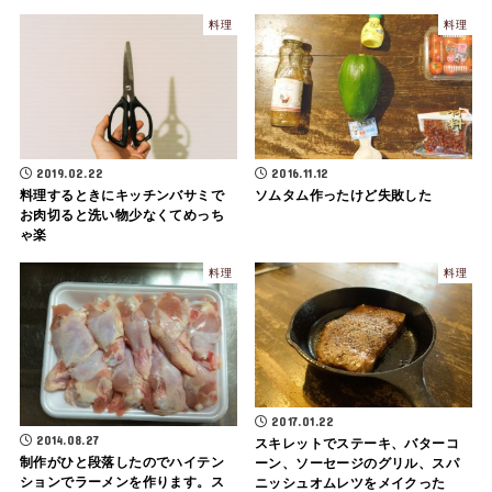
料理
料理
2019.02.22
2016.11.12
料理するときにキッチンバサミで
ソムタム作ったけど失敗した
お肉切ると洗い物少なくてめっち
ゃ楽
料理
料理
2017.01.22
2014.08.27
スキレットでステーキ、バターコ
制作がひと段落したのでハイテン
ーン、ソーセージのグリル、スパ
ションでラーメンを作ります。ス
ニッシュオムレツをメイクった