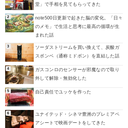
堂」で手相を見てもらってきた
note500日更新で起きた脳の変化。「日々
のメモ」で生活と思考に最高の循環が生
まれた話
ソーダストリームを買い換えて、炭酸ガ
スボンベ（通称ミドボン）を直結した話
ガスコンロのセンサーが邪魔なので取り
外して解除・無効化した
自己責任でユッケを作った
ユナイテッド・シネマ豊洲のプレミアペ
アシートで映画デートをしてきた