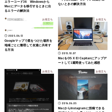
エラーコード36 Windowsから
ないときの解決方法
Macにデータを移行するときに出
るエラーの解決法
お役立ち
お役立ち
2025.06.13
Googleマップで星をつけた場所を
地域ごとに整理して友達に共有す
る方法
2015.10.07
MacをOS X El Capitanにアップデ
ートして1週間使ってみた感想
お役立ち
お役立ち
2016.06.05
MacからInstagramに投稿できる