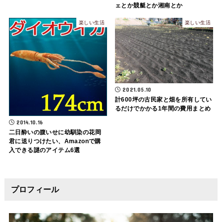
ェとか競艇とか湘南とか
楽しい生活
楽しい生活
2021.05.10
計600坪の古民家と畑を所有してい
るだけでかかる1年間の費用まとめ
2014.10.16
二日酔いの腹いせに幼馴染の花岡
君に送りつけたい、Amazonで購
入できる謎のアイテム6選
プロフィール