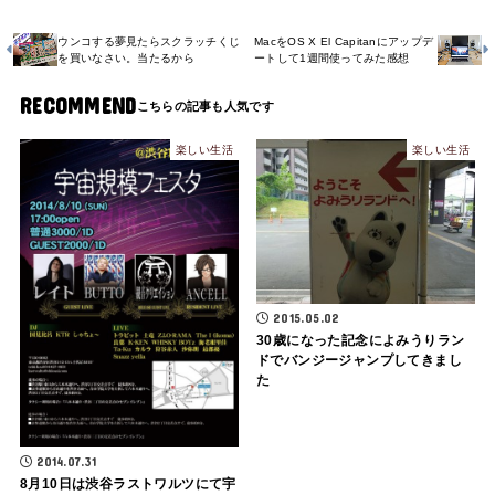
ウンコする夢見たらスクラッチくじ
MacをOS X El Capitanにアップデ
を買いなさい。当たるから
ートして1週間使ってみた感想
RECOMMEND
楽しい生活
楽しい生活
2015.05.02
30歳になった記念によみうりラン
ドでバンジージャンプしてきまし
た
2014.07.31
8月10日は渋谷ラストワルツにて宇