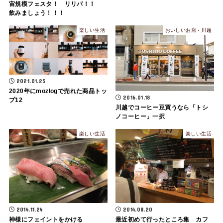
宙規模フェスタ！ リリパ！！
飲みましょう！！！
楽しい生活
おいしいお店 - 川越
2021.01.25
2020年にmozlogで売れた商品トッ
2016.01.18
プ12
川越でコーヒー豆買うなら「トシ
ノコーヒー」一択
楽しい生活
楽しい生活
2014.11.24
2014.08.20
神様にフェイントをかける
最近初めて行ったところ集 カフ