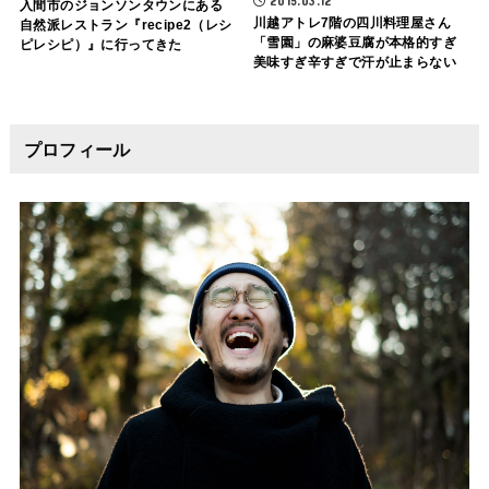
2015.03.12
入間市のジョンソンタウンにある
川越アトレ7階の四川料理屋さん
自然派レストラン『recipe2（レシ
「雪園」の麻婆豆腐が本格的すぎ
ピレシピ）』に行ってきた
美味すぎ辛すぎで汗が止まらない
プロフィール