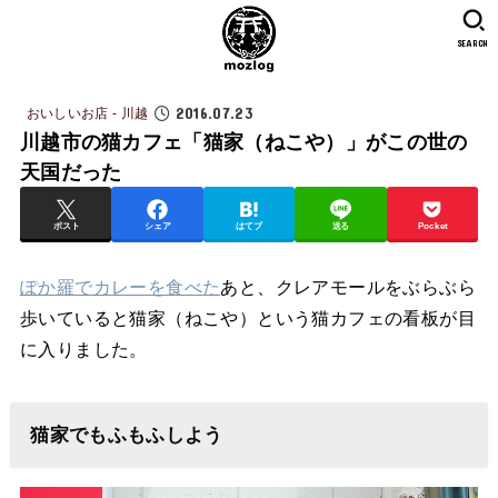
SEARCH
2016.07.23
おいしいお店 - 川越
川越市の猫カフェ「猫家（ねこや）」がこの世の
天国だった
ポスト
シェア
はてブ
送る
Pocket
ぽか羅でカレーを食べた
あと、クレアモールをぶらぶら
歩いていると猫家（ねこや）という猫カフェの看板が目
に入りました。
猫家でもふもふしよう