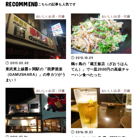
RECOMMEND
おいしいお店 - 川越
おいしいお店 - 川越
2015.10.29
2015.02.02
鶴ヶ島の「蔵王飯店（ざおうはん
東武東上線霞ヶ関駅の「我夢酒楽
てん）」で一皿2000円の高級チャ
（GAMUSHARA）」の串カツがう
ーハン食べたった
まい！
おいしいお店 - 川越
おいしいお店 - 川越
2016.10.23
2015.07.24