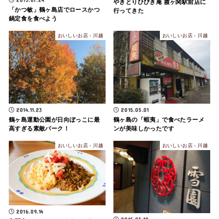
やきとりひびき庵 霞ヶ関駅前店に
「かつ敏」鶴ヶ島店でロースかつ
行ってきた
鍋定食を食べよう
おいしいお店 - 川越
おいしいお店 - 川越
2014.11.23
2015.05.01
鶴ヶ島運動公園が日向ぼっこに最
鶴ヶ島の「蝦夷」で食べたラーメ
高すぎる素敵パーク！
ンが美味しかったです
おいしいお店 - 川越
おいしいお店 - 川越
2016.09.14