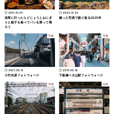
2017.01.29
2025.12.25
浅草に行ったらどじょうとおにぎ
撮った写真で振り返る2025年
りと餃子を食べてパンを買って帰
ろう
写真
写真
2021.02.15
2019.02.18
小竹向原フォトウォーク
下板橋〜大山駅フォトウォーク
写真
写真