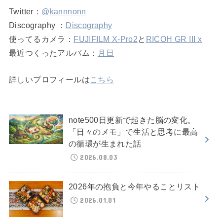
Twitter：
@kannnonn
Discography ：
Discography
使ってるカメラ：
FUJIFILM X-Pro2
と
RICOH GR III x
最近つくったアルバム：
月日
詳しいプロフィールは
こちら
note500日更新で起きた脳の変化。
「日々のメモ」で生活と思考に最高
の循環が生まれた話
2026.08.03
2026年の抱負と今年やることリスト
2026.01.01