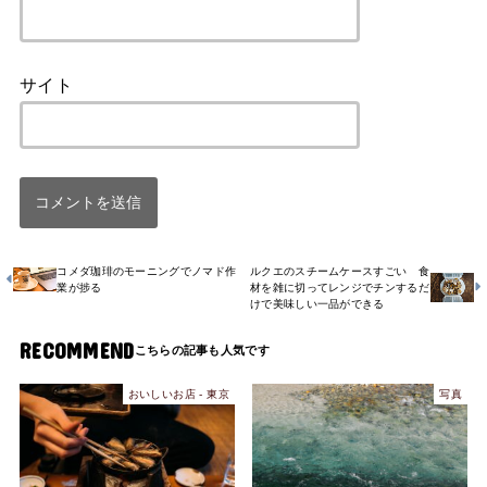
サイト
コメダ珈琲のモーニングでノマド作
ルクエのスチームケースすごい 食
業が捗る
材を雑に切ってレンジでチンするだ
けで美味しい一品ができる
RECOMMEND
おいしいお店 - 東京
写真