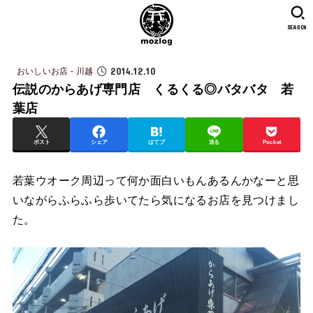
SEARCH
2014.12.10
おいしいお店 - 川越
伝説のからあげ専門店 くるくる◎バタバタ 若
葉店
ポスト
シェア
はてブ
送る
Pocket
若葉ウオーク周辺って何か面白いもんあるんかなーと思
いながらふらふら歩いてたら気になるお店を見つけまし
た。