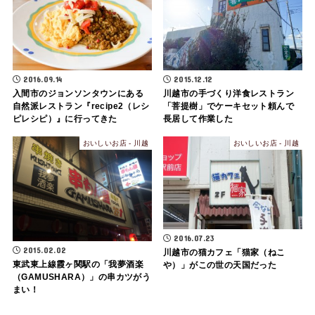
2016.09.14
2015.12.12
入間市のジョンソンタウンにある
川越市の手づくり洋食レストラン
自然派レストラン『recipe2（レシ
「菩提樹」でケーキセット頼んで
ピレシピ）』に行ってきた
長居して作業した
おいしいお店 - 川越
おいしいお店 - 川越
2016.07.23
2015.02.02
川越市の猫カフェ「猫家（ねこ
東武東上線霞ヶ関駅の「我夢酒楽
や）」がこの世の天国だった
（GAMUSHARA）」の串カツがう
まい！