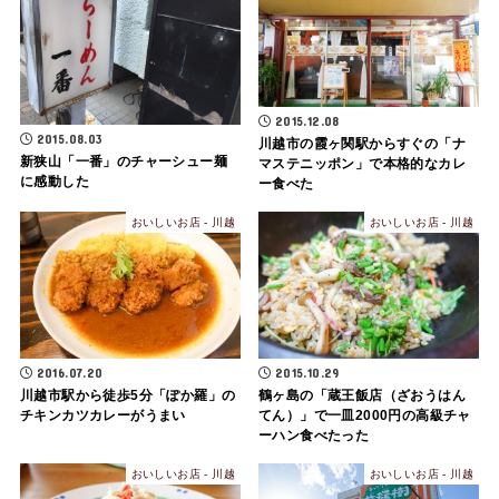
2015.12.08
2015.08.03
川越市の霞ヶ関駅からすぐの「ナ
新狭山「一番」のチャーシュー麺
マステニッポン」で本格的なカレ
に感動した
ー食べた
おいしいお店 - 川越
おいしいお店 - 川越
2016.07.20
2015.10.29
川越市駅から徒歩5分「ぽか羅」の
鶴ヶ島の「蔵王飯店（ざおうはん
チキンカツカレーがうまい
てん）」で一皿2000円の高級チャ
ーハン食べたった
おいしいお店 - 川越
おいしいお店 - 川越