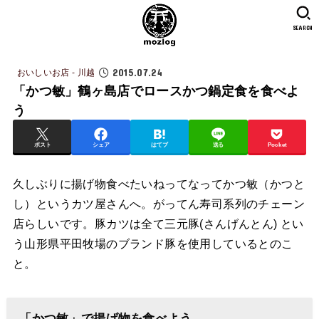
SEARCH
2015.07.24
おいしいお店 - 川越
「かつ敏」鶴ヶ島店でロースかつ鍋定食を食べよ
う
ポスト
シェア
はてブ
送る
Pocket
久しぶりに揚げ物食べたいねってなってかつ敏（かつと
し）というカツ屋さんへ。がってん寿司系列のチェーン
店らしいです。豚カツは全て三元豚(さんげんとん) とい
う山形県平田牧場のブランド豚を使用しているとのこ
と。
「かつ敏」で揚げ物を食べよう