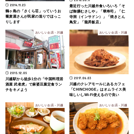
2014.11.23
最近行った川越外食いろいろ「そ
鶴ヶ島の「さくら荘」っていうお
ば御膳むさしや」「華寿司」「仁
蕎麦屋さんが民家の造りでほっこ
寺洞（インサドン）」「焼きとん
りします
鳥安」「龍昇飯店」
おいしいお店 - 川越
おいしいお店 - 川越
2015.12.05
2017.06.03
川越駅から徒歩1分の「中国料理居
川越のクレアモールにあるカフェ
酒屋 武者虎」で麻婆豆腐定食ラン
「CHINCHOGE」はオムライス美
チをキメよう
味しいしWi-Fi使えるので良い
おいしいお店 - 川越
おいしいお店 - 川越