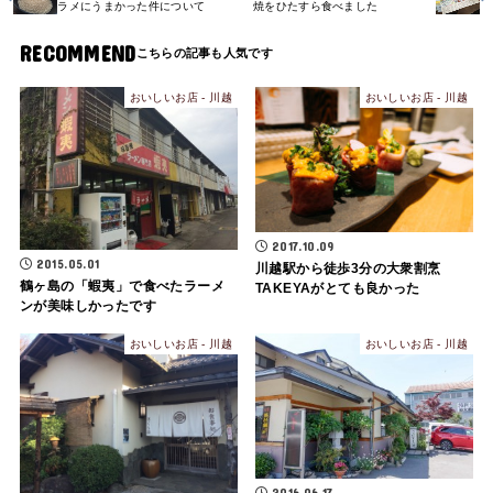
ラメにうまかった件について
焼をひたすら食べました
RECOMMEND
おいしいお店 - 川越
おいしいお店 - 川越
2017.10.09
2015.05.01
川越駅から徒歩3分の大衆割烹
鶴ヶ島の「蝦夷」で食べたラーメ
TAKEYAがとても良かった
ンが美味しかったです
おいしいお店 - 川越
おいしいお店 - 川越
2016.06.17