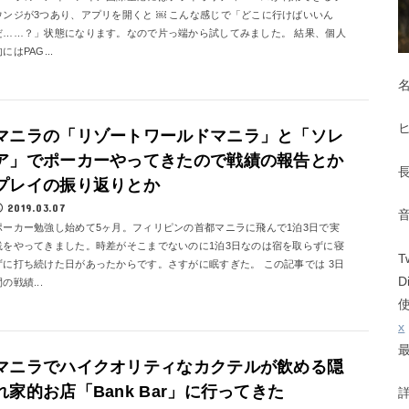
ウンジが3つあり、アプリを開くと ￼ こんな感じで「どこに行けばいいん
だ……？」状態になります。なので片っ端から試してみました。 結果、個人
にはPAG...
マニラの「リゾートワールドマニラ」と「ソレ
ア」でポーカーやってきたので戦績の報告とか
プレイの振り返りとか
2019.03.07
ポーカー勉強し始めて5ヶ月。フィリピンの首都マニラに飛んで1泊3日で実
践をやってきました。時差がそこまでないのに1泊3日なのは宿を取らずに寝
T
ずに打ち続けた日があったからです。さすがに眠すぎた。 この記事では 3日
D
の戦績...
x
マニラでハイクオリティなカクテルが飲める隠
れ家的お店「Bank Bar」に行ってきた