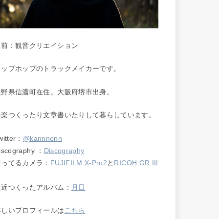
名前：観音クリエイション
ヒップホップのトラックメイカーです。
長野県信濃町在住。大阪府堺市出身。
音楽つくったり文章書いたりして暮らしています。
witter：
@kannnonn
iscography ：
Discography
使ってるカメラ：
FUJIFILM X-Pro2
と
RICOH GR III
最近つくったアルバム：
月日
詳しいプロフィールは
こちら