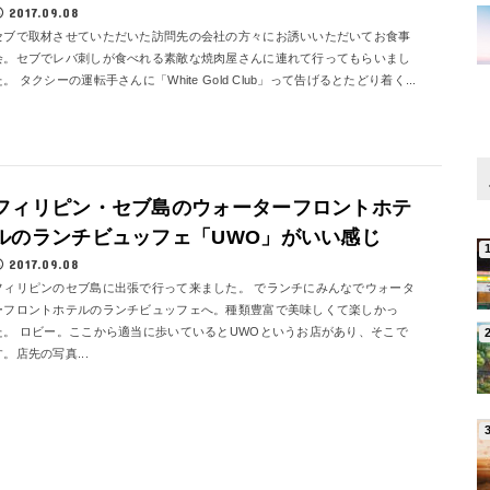
2017.09.08
セブで取材させていただいた訪問先の会社の方々にお誘いいただいてお食事
会。セブでレバ刺しが食べれる素敵な焼肉屋さんに連れて行ってもらいまし
た。 タクシーの運転手さんに「White Gold Club」って告げるとたどり着く...
フィリピン・セブ島のウォーターフロントホテ
ルのランチビュッフェ「UWO」がいい感じ
2017.09.08
フィリピンのセブ島に出張で行って来ました。 でランチにみんなでウォータ
ーフロントホテルのランチビュッフェへ。種類豊富で美味しくて楽しかっ
た。 ロビー。ここから適当に歩いているとUWOというお店があり、そこで
す。店先の写真...