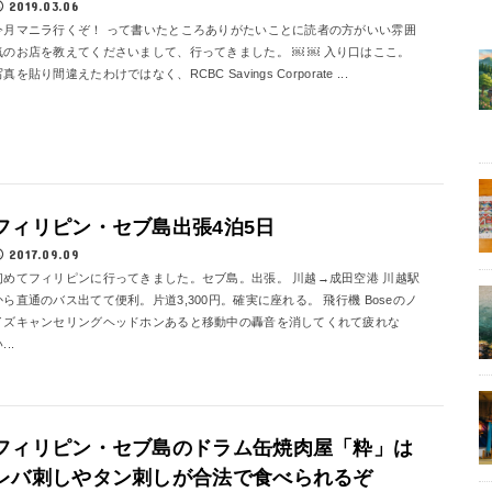
2019.03.06
今月マニラ行くぞ！ って書いたところありがたいことに読者の方がいい雰囲
気のお店を教えてくださいまして、行ってきました。 ￼ ￼ 入り口はここ。
真を貼り間違えたわけではなく、RCBC Savings Corporate ...
フィリピン・セブ島出張4泊5日
2017.09.09
初めてフィリピンに行ってきました。セブ島。出張。 川越→成田空港 川越駅
から直通のバス出てて便利。片道3,300円。確実に座れる。 飛行機 Boseのノ
イズキャンセリングヘッドホンあると移動中の轟音を消してくれて疲れな
...
フィリピン・セブ島のドラム缶焼肉屋「粋」は
レバ刺しやタン刺しが合法で食べられるぞ