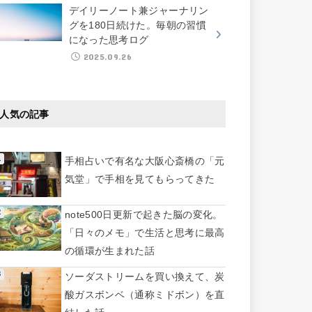
デイリーノート兼ジャーナリン
グを180日続けた。毎朝の習慣
になった思考ログ
2025.09.26
人気の記事
手相占いで有名な大阪心斎橋の「元
気堂」で手相を見てもらってきた
note500日更新で起きた脳の変化。
「日々のメモ」で生活と思考に最高
の循環が生まれた話
ソーダストリームを買い換えて、炭
酸ガスボンベ（通称ミドボン）を直