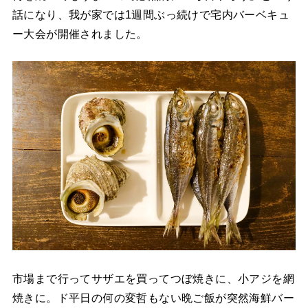
話になり、我が家では1週間ぶっ続けで宅内バーベキュ
ー大会が開催されました。
市場まで行ってサザエを買ってつぼ焼きに、小アジを網
焼きに。ド平日の何の変哲もない晩ご飯が突然海鮮バー