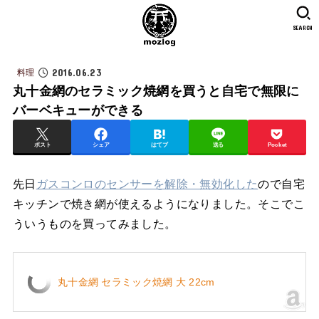
SEARCH
2016.06.23
料理
丸十金網のセラミック焼網を買うと自宅で無限に
バーベキューができる
ポスト
シェア
はてブ
送る
Pocket
先日
ガスコンロのセンサーを解除・無効化した
ので自宅
キッチンで焼き網が使えるようになりました。そこでこ
ういうものを買ってみました。
丸十金網 セラミック焼網 大 22cm