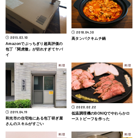
2018.04.30
2015.03.10
高タンパクキムチ鍋
Amazonでぶっちぎり超高評価の
包丁「関虎徹」が切れすぎてヤバ
イ
料理
料理
2020.02.22
2019.04.19
低温調理機のBONIQでやわらかロ
和光市の住宅地にある包丁研ぎ屋
ーストビーフを作った
さんのスキルがすごい
料理
料理