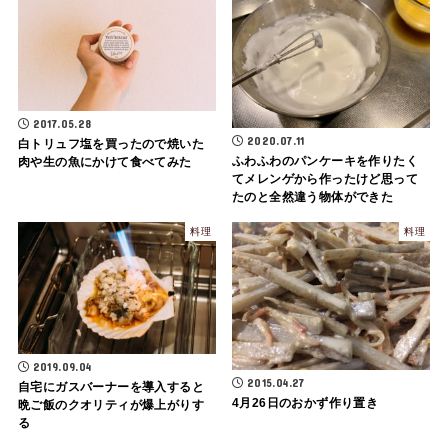
2017.05.28
2020.07.11
白トリュフ塩を買ったので焼いた
ふわふわのパンケーキを作りたく
肉や生の魚にかけて食べてみた
てメレンゲから作ったけど思って
たのと全然違う物体ができた
料理
料理
2019.09.04
2015.04.27
自宅にガスバーナーを導入すると
4月26日のおかず作り置き
晩ご飯のクオリティが爆上がりす
る