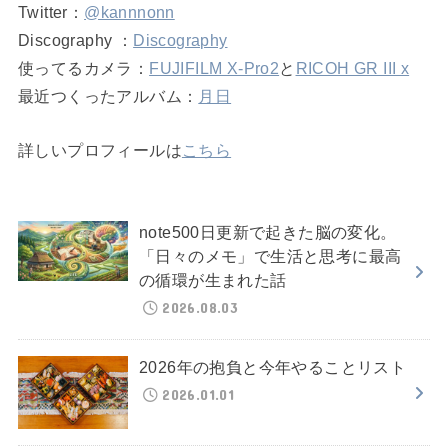
Twitter：
@kannnonn
Discography ：
Discography
使ってるカメラ：
FUJIFILM X-Pro2
と
RICOH GR III x
最近つくったアルバム：
月日
詳しいプロフィールは
こちら
note500日更新で起きた脳の変化。
「日々のメモ」で生活と思考に最高
の循環が生まれた話
2026.08.03
2026年の抱負と今年やることリスト
2026.01.01