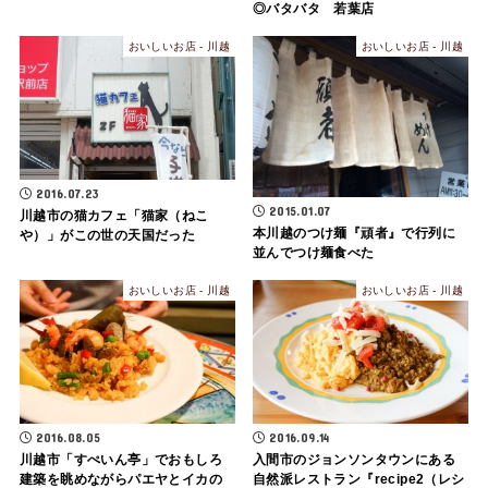
◎バタバタ 若葉店
おいしいお店 - 川越
おいしいお店 - 川越
2016.07.23
2015.01.07
川越市の猫カフェ「猫家（ねこ
本川越のつけ麺『頑者』で行列に
や）」がこの世の天国だった
並んでつけ麺食べた
おいしいお店 - 川越
おいしいお店 - 川越
2016.08.05
2016.09.14
川越市「すぺいん亭」でおもしろ
入間市のジョンソンタウンにある
建築を眺めながらパエヤとイカの
自然派レストラン『recipe2（レシ