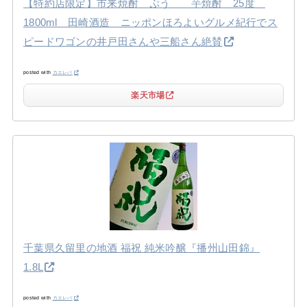
【特約店限定】市来焼酎 ぷう 芋焼酎 25度
1800ml 田崎酒造 ニッポンほろよいグルメ紀行でス
ピードワゴンの井戸田さんや三船さん絶賛
posted with
カエレバ
楽天市場
千葉県久留里の地酒 福祝 純米吟醸『播州山田錦』
1.8L
posted with
カエレバ