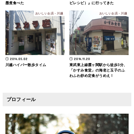
墨煮食べた
ピレシピ）』に行ってきた
おいしいお店 - 川越
おいしいお店 - 川越
2014.05.02
2014.11.20
川越ハイパー散歩タイム
東武東上線霞ヶ関駅から徒歩3分、
「かすみ食堂」の海老と玉子のふ
わふわ炒め定食がうめえ！
プロフィール