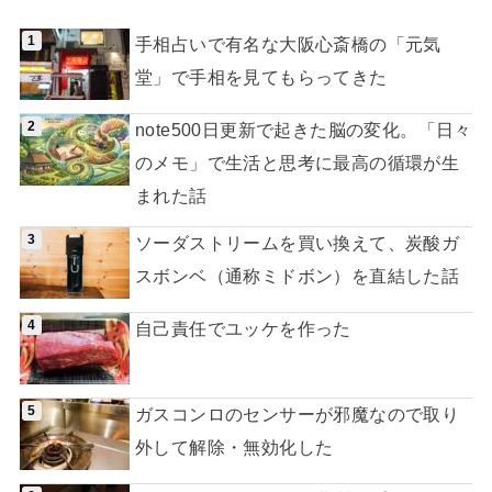
手相占いで有名な大阪心斎橋の「元気
堂」で手相を見てもらってきた
note500日更新で起きた脳の変化。「日々
のメモ」で生活と思考に最高の循環が生
まれた話
ソーダストリームを買い換えて、炭酸ガ
スボンベ（通称ミドボン）を直結した話
自己責任でユッケを作った
ガスコンロのセンサーが邪魔なので取り
外して解除・無効化した