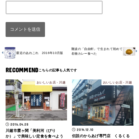
難波の「自由軒」で生まれて初めて
最近のあれこれ 2016年10月版
名物カレー食べた
RECOMMEND
おいしいお店 - 川越
おいしいお店 - 川越
2016.04.28
2014.12.10
川越市霞ヶ関「美利河（ぴり
伝説のからあげ専門店 くるくる
か）」で美味しい定食を食べよう