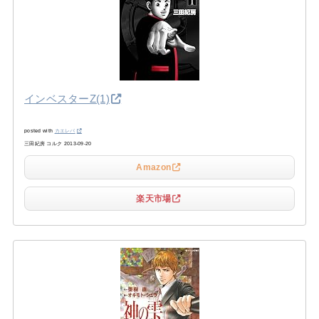
インベスターZ(1)
posted with
カエレバ
三田紀房 コルク 2013-09-20
Amazon
楽天市場