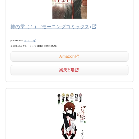
神の雫（１） (モーニングコミックス)
posted with
カエレバ
亜樹直,オキモト・シュウ 講談社 2012-09-28
Amazon
楽天市場