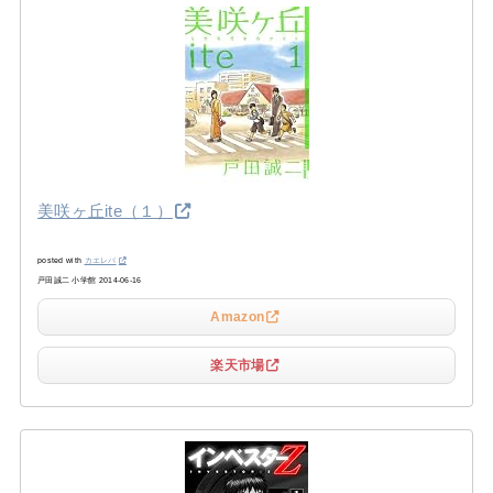
美咲ヶ丘ite（１）
posted with
カエレバ
戸田誠二 小学館 2014-06-16
Amazon
楽天市場