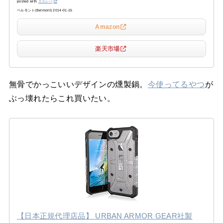
posted with
カエレバ
ベルモント(Belmont) 2014-01-15
Amazon
楽天市場
無骨でかっこいいデザインの燻製鍋。
今使ってるやつ
が
ぶっ壊れたらこれ買いたい。
【日本正規代理店品】 URBAN ARMOR GEAR社製