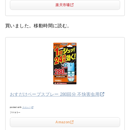
楽天市場
買いました。移動時間に読む。
おすだけベープスプレー 280回分 不快害虫用
posted with
カエレバ
フマキラー
Amazon