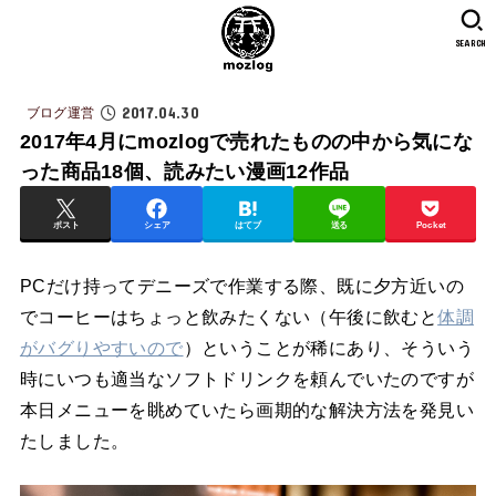
SEARCH
2017.04.30
ブログ運営
2017年4月にmozlogで売れたものの中から気にな
った商品18個、読みたい漫画12作品
ポスト
シェア
はてブ
送る
Pocket
PCだけ持ってデニーズで作業する際、既に夕方近いの
でコーヒーはちょっと飲みたくない（午後に飲むと
体調
がバグりやすいので
）ということが稀にあり、そういう
時にいつも適当なソフトドリンクを頼んでいたのですが
本日メニューを眺めていたら画期的な解決方法を発見い
たしました。