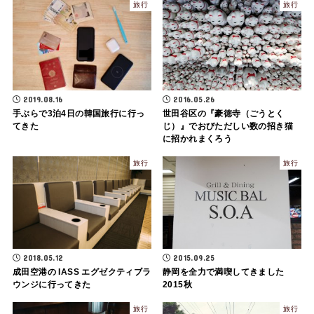
旅行
旅行
2019.08.16
2016.05.26
手ぶらで3泊4日の韓国旅行に行っ
世田谷区の『豪徳寺（ごうとく
てきた
じ）』でおびただしい数の招き猫
に招かれまくろう
旅行
旅行
2018.05.12
2015.09.25
成田空港の IASS エグゼクティブラ
静岡を全力で満喫してきました
ウンジに行ってきた
2015秋
旅行
旅行