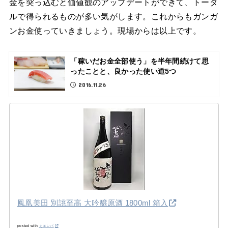
金を突っ込むと価値観のアップデートができて、トータ
ルで得られるものが多い気がします。これからもガンガ
ンお金使っていきましょう。現場からは以上です。
「稼いだお金全部使う」を半年間続けて思
ったことと、良かった使い道5つ
2016.11.26
鳳凰美田 別誂至高 大吟醸原酒 1800ml 箱入
posted with
カエレバ