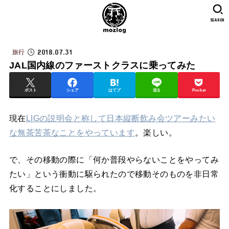
SEARCH
2018.07.31
旅行
JAL国内線のファーストクラスに乗ってみた
ポスト
シェア
はてブ
送る
Pocket
現在
LIGの説明会と称して日本縦断飲み会ツアーみたい
な無茶苦茶なことをやっています
。楽しい。
で、その移動の際に「何か普段やらないことをやってみ
たい」という衝動に駆られたので移動そのものを非日常
化することにしました。