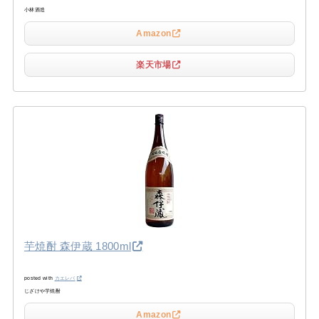
小林酒造
Amazon
楽天市場
芋焼酎 森伊蔵 1800ml
posted with
カエレバ
じざけや芋焼酎
Amazon