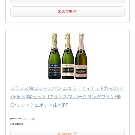
楽天市場
フランスNo.1シャンパン ニコラ・フィアット飲み比べ
750ml×3本セット [フランス/スパークリングワイン/辛
口/ミディアムボディ/1本]
posted with
カエレバ
日本酒類販売
Amazon