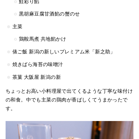
鮭彩り餡
黒胡麻豆腐甘酒餡の蟹のせ
主菜
鶏鞍馬煮 共地餡かけ
俵ご飯 新潟の新しいプレミアム米「新之助」
焼きばら海苔の味噌汁
茶菓 大阪屋 新潟の新
ちょっとお高い小料理屋で出てくるような丁寧な味付け
の和食。中でも主菜の鶏肉が香ばしくてうまかったで
す。