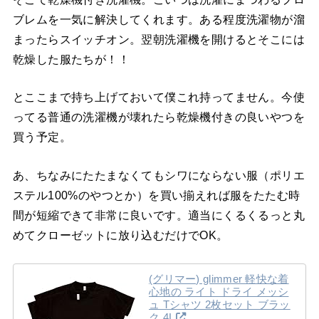
ブレムを一気に解決してくれます。ある程度洗濯物が溜
まったらスイッチオン。翌朝洗濯機を開けるとそこには
乾燥した服たちが！！
とここまで持ち上げておいて僕これ持ってません。今使
ってる普通の洗濯機が壊れたら乾燥機付きの良いやつを
買う予定。
あ、ちなみにたたまなくてもシワにならない服（ポリエ
ステル100%のやつとか）を買い揃えれば服をたたむ時
間が短縮できて非常に良いです。適当にくるくるっと丸
めてクローゼットに放り込むだけでOK。
(グリマー) glimmer 軽快な着
心地の ライト ドライ メッシ
ュ Tシャツ 2枚セット ブラッ
ク 4L