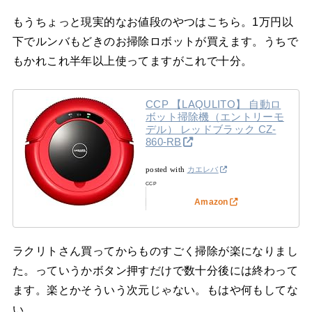
もうちょっと現実的なお値段のやつはこちら。1万円以
下でルンバもどきのお掃除ロボットが買えます。うちで
もかれこれ半年以上使ってますがこれで十分。
CCP 【LAQULITO】 自動ロ
ボット掃除機（エントリーモ
デル） レッドブラック CZ-
860-RB
posted with
カエレバ
CCP
Amazon
ラクリトさん買ってからものすごく掃除が楽になりまし
た。っていうかボタン押すだけで数十分後には終わって
ます。楽とかそういう次元じゃない。もはや何もしてな
い。