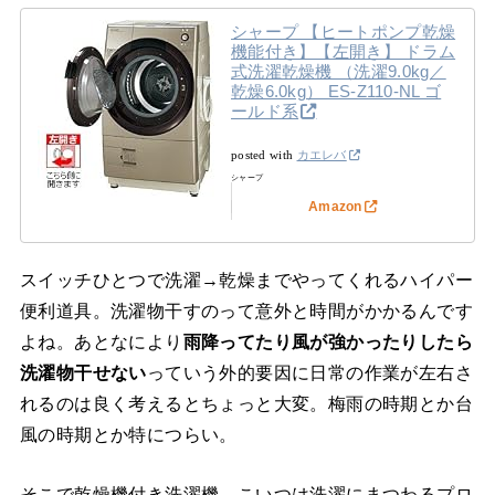
シャープ 【ヒートポンプ乾燥
機能付き】【左開き】 ドラム
式洗濯乾燥機 （洗濯9.0kg／
乾燥6.0kg） ES-Z110-NL ゴ
ールド系
posted with
カエレバ
シャープ
Amazon
スイッチひとつで洗濯→乾燥までやってくれるハイパー
便利道具。洗濯物干すのって意外と時間がかかるんです
よね。あとなにより
雨降ってたり風が強かったりしたら
洗濯物干せない
っていう外的要因に日常の作業が左右さ
れるのは良く考えるとちょっと大変。梅雨の時期とか台
風の時期とか特につらい。
そこで乾燥機付き洗濯機。こいつは洗濯にまつわるプロ