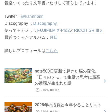
音楽つくったり文章書いたりして暮らしています。
Twitter：
@kannnonn
Discography ：
Discography
使ってるカメラ：
FUJIFILM X-Pro2
と
RICOH GR III x
最近つくったアルバム：
月日
詳しいプロフィールは
こちら
note500日更新で起きた脳の変化。
「日々のメモ」で生活と思考に最高
の循環が生まれた話
2026.08.03
2026年の抱負と今年やることリスト
2026.01.01