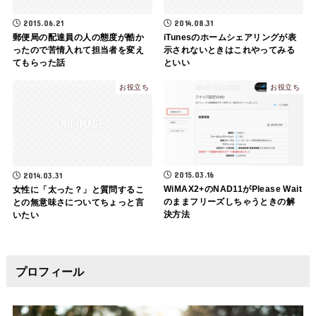
2015.06.21
2014.08.31
郵便局の配達員の人の態度が酷か
iTunesのホームシェアリングが表
ったので苦情入れて担当者を変え
示されないときはこれやってみる
てもらった話
といい
お役立ち
お役立ち
2015.03.16
2014.03.31
WiMAX2+のNAD11がPlease Wait
女性に「太った？」と質問するこ
のままフリーズしちゃうときの解
との無意味さについてちょっと言
決方法
いたい
プロフィール