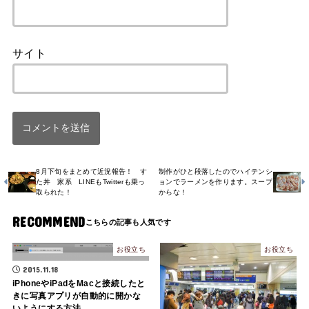
サイト
8月下旬をまとめて近況報告！ す
制作がひと段落したのでハイテンシ
た丼 家系 LINEもTwitterも乗っ
ョンでラーメンを作ります。スープ
取られた！
からな！
RECOMMEND
お役立ち
お役立ち
2015.11.18
iPhoneやiPadをMacと接続したと
きに写真アプリが自動的に開かな
いようにする方法