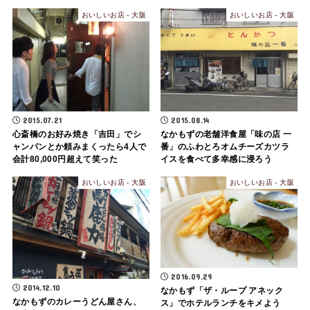
おいしいお店 - 大阪
おいしいお店 - 大阪
2015.07.21
2015.08.14
心斎橋のお好み焼き「吉田」でシ
なかもずの老舗洋食屋「味の店 一
ャンパンとか頼みまくったら4人で
番」のふわとろオムチーズカツラ
会計80,000円超えて笑った
イスを食べて多幸感に浸ろう
おいしいお店 - 大阪
おいしいお店 - 大阪
2016.09.29
2014.12.10
なかもず「ザ・ループ アネック
なかもずのカレーうどん屋さん、
ス」でホテルランチをキメよう