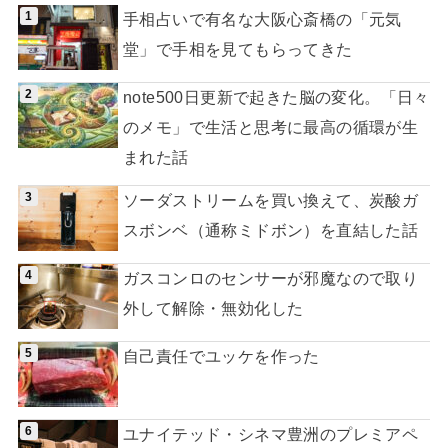
手相占いで有名な大阪心斎橋の「元気
堂」で手相を見てもらってきた
note500日更新で起きた脳の変化。「日々
のメモ」で生活と思考に最高の循環が生
まれた話
ソーダストリームを買い換えて、炭酸ガ
スボンベ（通称ミドボン）を直結した話
ガスコンロのセンサーが邪魔なので取り
外して解除・無効化した
自己責任でユッケを作った
ユナイテッド・シネマ豊洲のプレミアペ