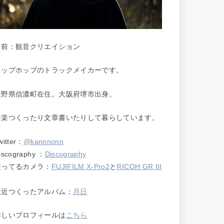
名前：観音クリエイション
ヒップホップのトラックメイカーです。
長野県信濃町在住。大阪府堺市出身。
音楽つくったり文章書いたりして暮らしています。
witter：
@kannnonn
iscography ：
Discography
使ってるカメラ：
FUJIFILM X-Pro2
と
RICOH GR III
最近つくったアルバム：
月日
詳しいプロフィールは
こちら