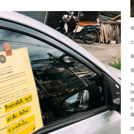
T
D
x