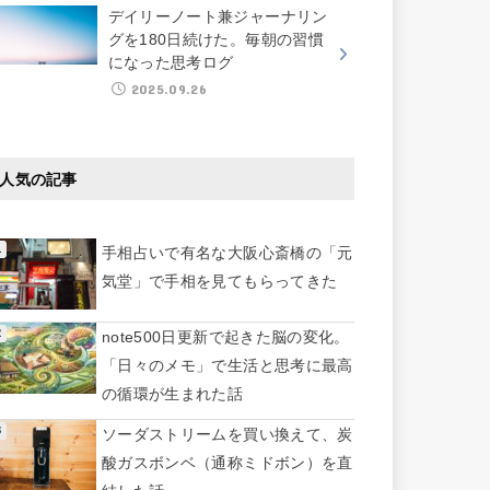
デイリーノート兼ジャーナリン
グを180日続けた。毎朝の習慣
になった思考ログ
2025.09.26
人気の記事
手相占いで有名な大阪心斎橋の「元
気堂」で手相を見てもらってきた
note500日更新で起きた脳の変化。
「日々のメモ」で生活と思考に最高
の循環が生まれた話
ソーダストリームを買い換えて、炭
酸ガスボンベ（通称ミドボン）を直