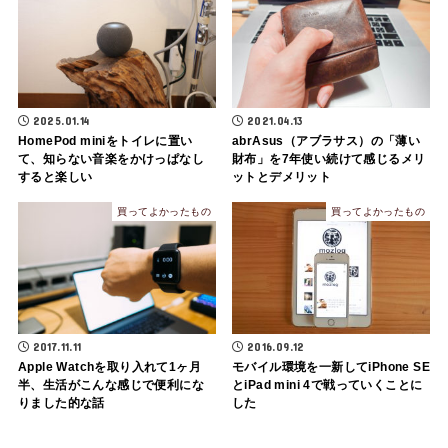
2025.01.14
2021.04.13
HomePod miniをトイレに置い
abrAsus（アブラサス）の「薄い
て、知らない音楽をかけっぱなし
財布」を7年使い続けて感じるメリ
すると楽しい
ットとデメリット
買ってよかったもの
買ってよかったもの
2017.11.11
2016.09.12
Apple Watchを取り入れて1ヶ月
モバイル環境を一新してiPhone SE
半、生活がこんな感じで便利にな
とiPad mini 4で戦っていくことに
りました的な話
した