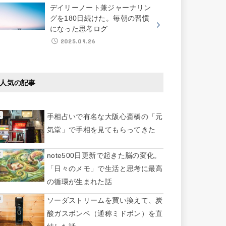
デイリーノート兼ジャーナリン
グを180日続けた。毎朝の習慣
になった思考ログ
2025.09.26
人気の記事
手相占いで有名な大阪心斎橋の「元
気堂」で手相を見てもらってきた
note500日更新で起きた脳の変化。
「日々のメモ」で生活と思考に最高
の循環が生まれた話
ソーダストリームを買い換えて、炭
酸ガスボンベ（通称ミドボン）を直