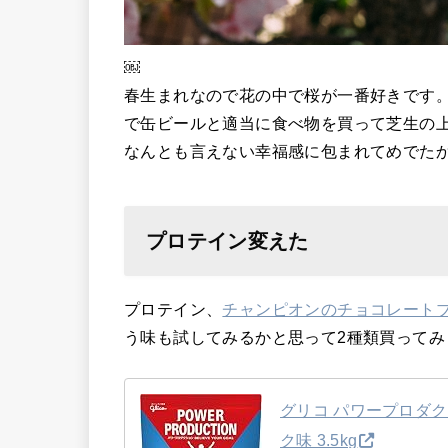
￼
春生まれなので花の中で桜が一番好きです
で缶ビールと適当に食べ物を買って芝生の
なんとも言えない幸福感に包まれてめでた
プロテイン変えた
プロテイン、
チャンピオンのチョコレート
う味も試してみるかと思って2種類買ってみ
グリコ パワープロダク
ク味 3.5kg