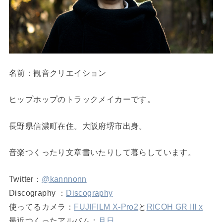
名前：観音クリエイション
ヒップホップのトラックメイカーです。
長野県信濃町在住。大阪府堺市出身。
音楽つくったり文章書いたりして暮らしています。
Twitter：
@kannnonn
Discography ：
Discography
使ってるカメラ：
FUJIFILM X-Pro2
と
RICOH GR III x
最近つくったアルバム：
月日