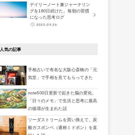
デイリーノート兼ジャーナリン
グを180日続けた。毎朝の習慣
になった思考ログ
2025.09.26
人気の記事
手相占いで有名な大阪心斎橋の「元
気堂」で手相を見てもらってきた
note500日更新で起きた脳の変化。
「日々のメモ」で生活と思考に最高
の循環が生まれた話
ソーダストリームを買い換えて、炭
酸ガスボンベ（通称ミドボン）を直