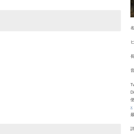
T
D
x