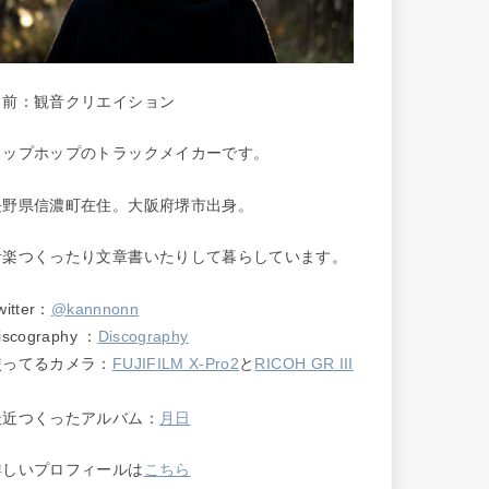
名前：観音クリエイション
ヒップホップのトラックメイカーです。
長野県信濃町在住。大阪府堺市出身。
音楽つくったり文章書いたりして暮らしています。
witter：
@kannnonn
iscography ：
Discography
使ってるカメラ：
FUJIFILM X-Pro2
と
RICOH GR III
最近つくったアルバム：
月日
詳しいプロフィールは
こちら