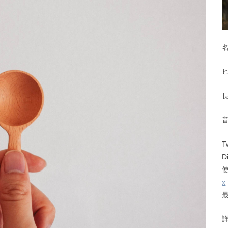
T
D
x