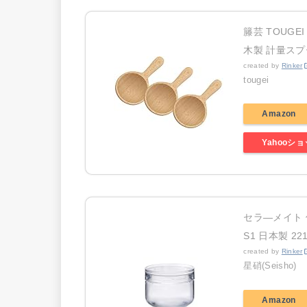
籐芸 TOUGE
木製 計量スプ
created by
Rinker
tougei
Amazon
Yahooシ
セラ―メイト 
S1 日本製 221
created by
Rinker
星硝(Seisho)
Amazon