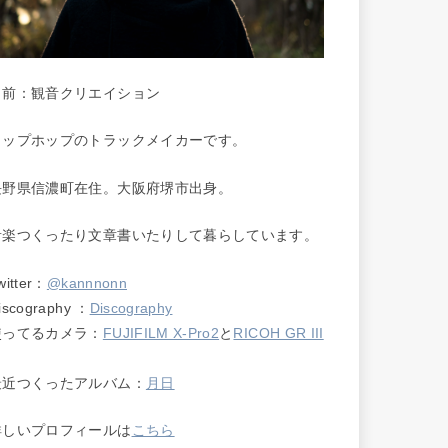
名前：観音クリエイション
ヒップホップのトラックメイカーです。
長野県信濃町在住。大阪府堺市出身。
音楽つくったり文章書いたりして暮らしています。
witter：
@kannnonn
iscography ：
Discography
使ってるカメラ：
FUJIFILM X-Pro2
と
RICOH GR III
最近つくったアルバム：
月日
詳しいプロフィールは
こちら