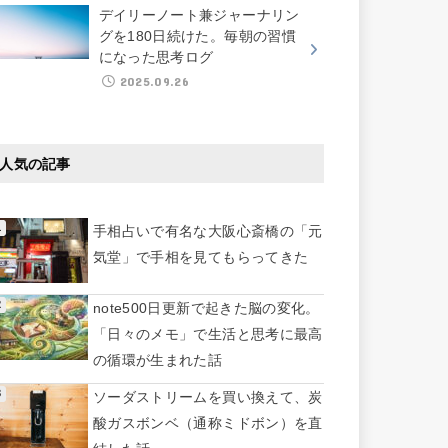
デイリーノート兼ジャーナリン
グを180日続けた。毎朝の習慣
になった思考ログ
2025.09.26
人気の記事
手相占いで有名な大阪心斎橋の「元
気堂」で手相を見てもらってきた
note500日更新で起きた脳の変化。
「日々のメモ」で生活と思考に最高
の循環が生まれた話
ソーダストリームを買い換えて、炭
酸ガスボンベ（通称ミドボン）を直