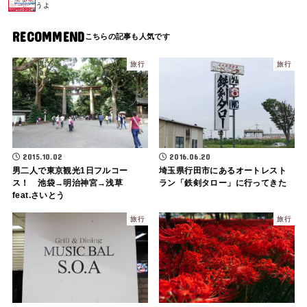
うよ
RECOMMEND
旅行
旅行
2015.10.02
2016.06.20
男二人で東京観光1日フルコー
埼玉県行田市にあるオートレスト
ス！ 池袋→明治神宮→浅草
ラン「鉄剣タロー」に行ってきた
feat.さいとう
旅行
旅行