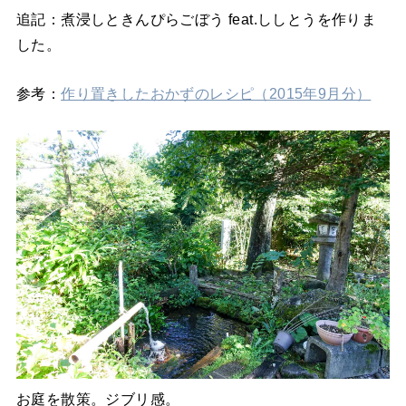
追記：煮浸しときんぴらごぼう feat.ししとうを作りま
した。
参考：
作り置きしたおかずのレシピ（2015年9月分）
お庭を散策。ジブリ感。