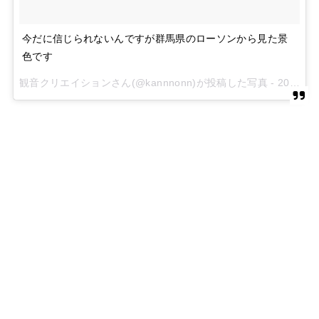
今だに信じられないんですが群馬県のローソンから見た景
色です
観音クリエイションさん(@kannnonn)が投稿した写真 -
2015 9月 20 5:57午前 PDT