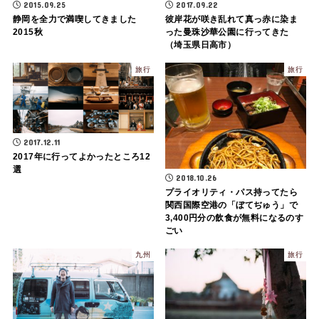
2015.09.25
2017.09.22
静岡を全力で満喫してきました
彼岸花が咲き乱れて真っ赤に染ま
2015秋
った曼珠沙華公園に行ってきた
（埼玉県日高市）
旅行
旅行
2017.12.11
2017年に行ってよかったところ12
選
2018.10.26
プライオリティ・パス持ってたら
関西国際空港の「ぼてぢゅう」で
3,400円分の飲食が無料になるのす
ごい
九州
旅行