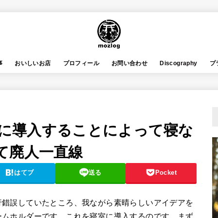
事
おいしいお店
プロフィール
お問い合わせ
Discography
プ
寝室に導入することによって寝な
て廃人一直線
はてブ
送る
Pocket
行錯誤していたところ、我ながら素晴らしいアイデアを
ームホルダーです。これを寝室に導入するのです。まず