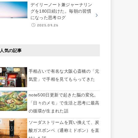
デイリーノート兼ジャーナリン
グを180日続けた。毎朝の習慣
になった思考ログ
2025.09.26
人気の記事
手相占いで有名な大阪心斎橋の「元
気堂」で手相を見てもらってきた
note500日更新で起きた脳の変化。
「日々のメモ」で生活と思考に最高
の循環が生まれた話
ソーダストリームを買い換えて、炭
酸ガスボンベ（通称ミドボン）を直