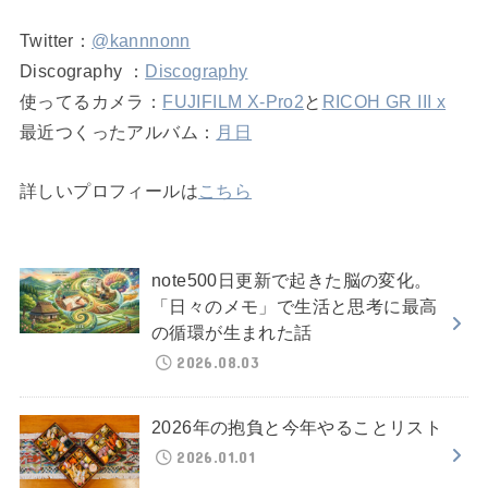
Twitter：
@kannnonn
Discography ：
Discography
使ってるカメラ：
FUJIFILM X-Pro2
と
RICOH GR III x
最近つくったアルバム：
月日
詳しいプロフィールは
こちら
note500日更新で起きた脳の変化。
「日々のメモ」で生活と思考に最高
の循環が生まれた話
2026.08.03
2026年の抱負と今年やることリスト
2026.01.01