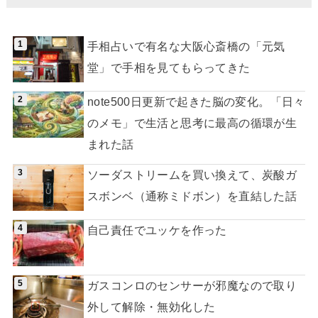
手相占いで有名な大阪心斎橋の「元気
堂」で手相を見てもらってきた
note500日更新で起きた脳の変化。「日々
のメモ」で生活と思考に最高の循環が生
まれた話
ソーダストリームを買い換えて、炭酸ガ
スボンベ（通称ミドボン）を直結した話
自己責任でユッケを作った
ガスコンロのセンサーが邪魔なので取り
外して解除・無効化した