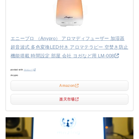
エニープロ （Anypro） アロマディフューザー 加湿器
超音波式 多色変換LED付き アロマテラピー 空焚き防止
機能搭載 時間設定 部屋 会社 ヨガなど用 LM-008
posted with
カエレバ
Anypro
Amazon
楽天市場