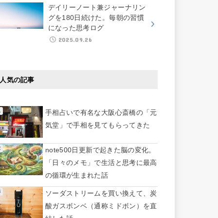
デイリーノート兼ジャーナリン
グを180日続けた。毎朝の習慣
になった思考ログ
2025.09.26
人気の記事
手相占いで有名な大阪心斎橋の「元
気堂」で手相を見てもらってきた
note500日更新で起きた脳の変化。
「日々のメモ」で生活と思考に最高
の循環が生まれた話
ソーダストリームを買い換えて、炭
酸ガスボンベ（通称ミドボン）を直