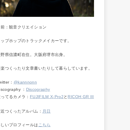
名前：観音クリエイション
ヒップホップのトラックメイカーです。
長野県信濃町在住。大阪府堺市出身。
音楽つくったり文章書いたりして暮らしています。
witter：
@kannnonn
iscography ：
Discography
使ってるカメラ：
FUJIFILM X-Pro2
と
RICOH GR III
最近つくったアルバム：
月日
詳しいプロフィールは
こちら