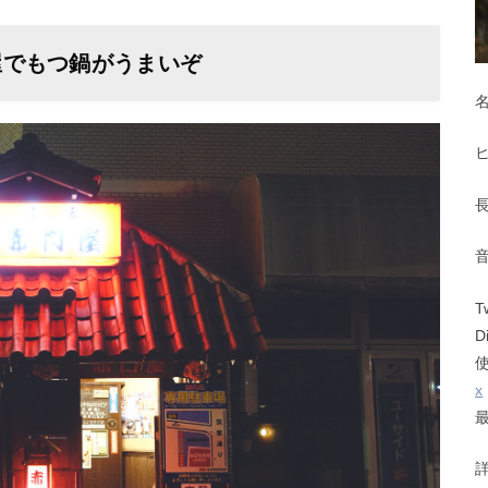
屋でもつ鍋がうまいぞ
T
D
x