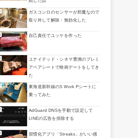
結した話
ガスコンロのセンサーが邪魔なので
取り外して解除・無効化した
自己責任でユッケを作った
ユナイテッド・シネマ豊洲のプレミ
アペアシートで映画デートをしてき
た
東海道新幹線のS Work Pシートに
乗ってみた
AdGuard DNSを手動で設定して
LINEの広告を排除する
習慣化アプリ「Streaks」がいい感