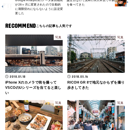
Google Analyticsのデータ保持期間
誕生日なので浅草の米久本店で牛鍋
が26ヶ月に変更されたので自動的
を食べてきた
に期限切れにならないように設定変
更した
RECOMMEND
写真
写真
2018.01.18
2018.05.16
iPhone Xのカメラで街を撮って
RICOH GR IIで地元なかもずを撮り
VSCOのUシリーズを当てると楽し
歩きしてきた
い
写真
写真