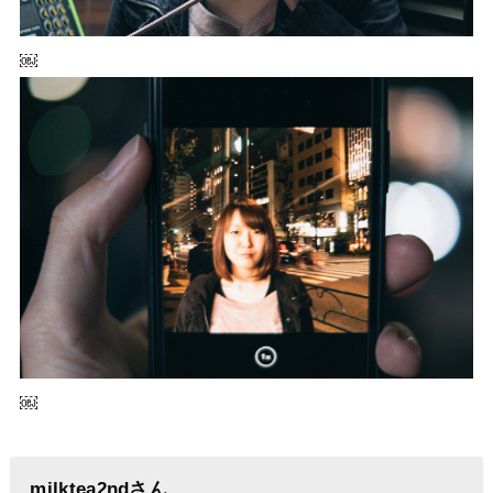
￼
￼
milktea2ndさん