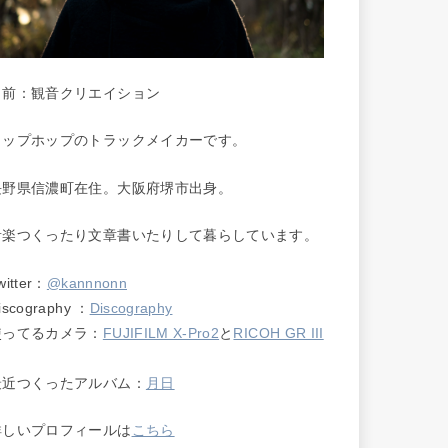
名前：観音クリエイション
ヒップホップのトラックメイカーです。
長野県信濃町在住。大阪府堺市出身。
音楽つくったり文章書いたりして暮らしています。
witter：
@kannnonn
iscography ：
Discography
使ってるカメラ：
FUJIFILM X-Pro2
と
RICOH GR III
最近つくったアルバム：
月日
詳しいプロフィールは
こちら