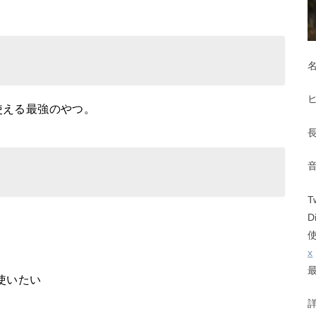
使える最強のやつ。
T
D
x
使いたい