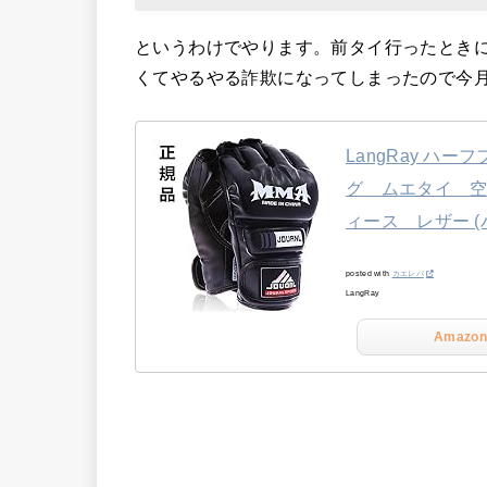
というわけでやります。前タイ行ったとき
くてやるやる詐欺になってしまったので今
LangRay ハー
グ ムエタイ 空
ィース レザー 
posted with
カエレバ
LangRay
Amazon