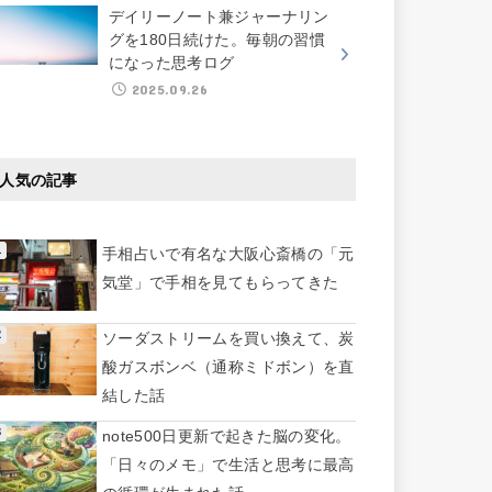
デイリーノート兼ジャーナリン
グを180日続けた。毎朝の習慣
になった思考ログ
2025.09.26
人気の記事
手相占いで有名な大阪心斎橋の「元
気堂」で手相を見てもらってきた
ソーダストリームを買い換えて、炭
酸ガスボンベ（通称ミドボン）を直
結した話
note500日更新で起きた脳の変化。
「日々のメモ」で生活と思考に最高