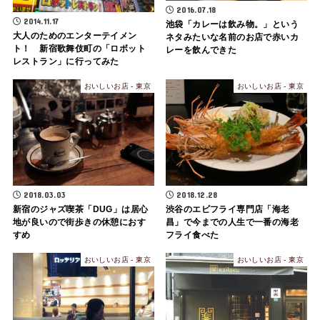
2016.07.18
2014.11.17
池袋「カレーは飲み物。」という
大人のためのエンターテイメン
ネタみたいな名前のお店で赤いカ
ト！ 新宿歌舞伎町の「ロボット
レーを飲んできた
レストラン」に行ってみた
おいしいお店 - 東京
おいしいお店 - 東京
2018.03.03
2018.12.28
新宿のジャズ喫茶「DUG」は居心
渋谷のエビフライ専門店「海老
地が良いので街歩きの休憩におす
昌」で今までの人生で一番の海老
すめ
フライ食べた
おいしいお店 - 東京
おいしいお店 - 東京