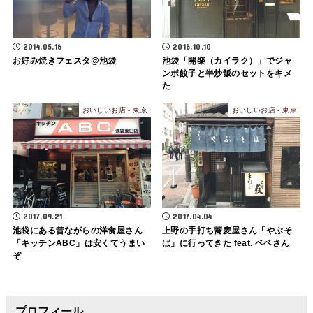
2014.05.16
2016.10.10
お好み焼きフェスタ@池袋
池袋「開楽（カイラク）」でジャ
ンボ餃子と半炒飯のセットをキメ
た
おいしいお店 - 東京
おいしいお店 - 東京
2017.09.21
2017.04.04
池袋にある昔ながらの洋食屋さん
上野の手打ち蕎麦屋さん「やぶそ
「キッチンABC」は安くてうまい
ば」に行ってきた feat. ベベさん
ぞ
プロフィール