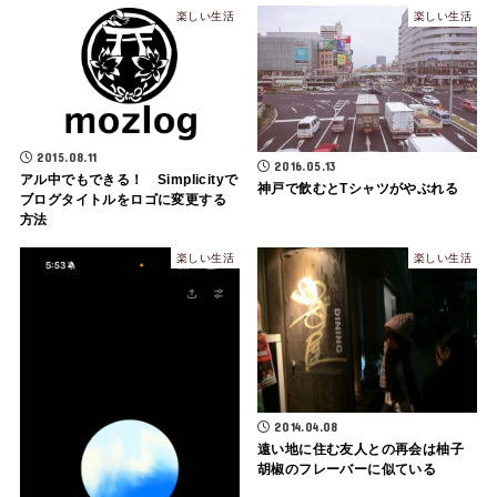
楽しい生活
楽しい生活
2015.08.11
2016.05.13
アル中でもできる！ Simplicityで
神戸で飲むとTシャツがやぶれる
ブログタイトルをロゴに変更する
方法
楽しい生活
楽しい生活
2014.04.08
遠い地に住む友人との再会は柚子
胡椒のフレーバーに似ている