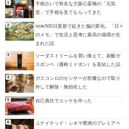
手相占いで有名な大阪心斎橋の「元気
堂」で手相を見てもらってきた
note500日更新で起きた脳の変化。「日々
のメモ」で生活と思考に最高の循環が生
まれた話
ソーダストリームを買い換えて、炭酸ガ
スボンベ（通称ミドボン）を直結した話
ガスコンロのセンサーが邪魔なので取り
外して解除・無効化した
自己責任でユッケを作った
ユナイテッド・シネマ豊洲のプレミアペ