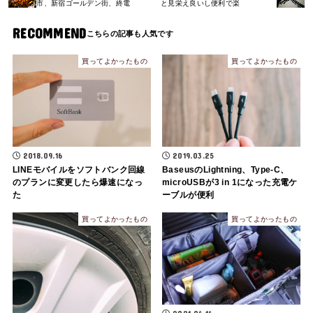
市、新宿ゴールデン街、終電
と見栄え良いし便利で楽
RECOMMEND
買ってよかったもの
買ってよかったもの
2018.09.16
2019.03.25
LINEモバイルをソフトバンク回線
BaseusのLightning、Type-C、
のプランに変更したら爆速になっ
microUSBが3 in 1になった充電ケ
た
ーブルが便利
買ってよかったもの
買ってよかったもの