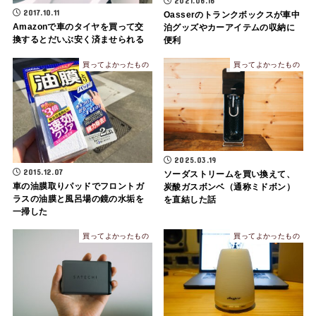
2021.06.16
2017.10.11
Oasserのトランクボックスが車中
Amazonで車のタイヤを買って交
泊グッズやカーアイテムの収納に
換するとだいぶ安く済ませられる
便利
買ってよかったもの
買ってよかったもの
2025.03.19
2015.12.07
ソーダストリームを買い換えて、
車の油膜取りパッドでフロントガ
炭酸ガスボンベ（通称ミドボン）
ラスの油膜と風呂場の鏡の水垢を
を直結した話
一掃した
買ってよかったもの
買ってよかったもの