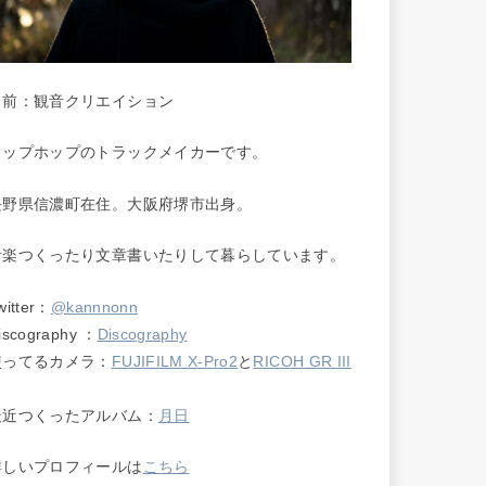
名前：観音クリエイション
ヒップホップのトラックメイカーです。
長野県信濃町在住。大阪府堺市出身。
音楽つくったり文章書いたりして暮らしています。
witter：
@kannnonn
iscography ：
Discography
使ってるカメラ：
FUJIFILM X-Pro2
と
RICOH GR III
最近つくったアルバム：
月日
詳しいプロフィールは
こちら