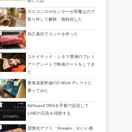
結した話
ガスコンロのセンサーが邪魔なので
取り外して解除・無効化した
自己責任でユッケを作った
ユナイテッド・シネマ豊洲のプレミ
アペアシートで映画デートをしてき
た
東海道新幹線のS Work Pシートに
乗ってみた
AdGuard DNSを手動で設定して
LINEの広告を排除する
習慣化アプリ「Streaks」がいい感