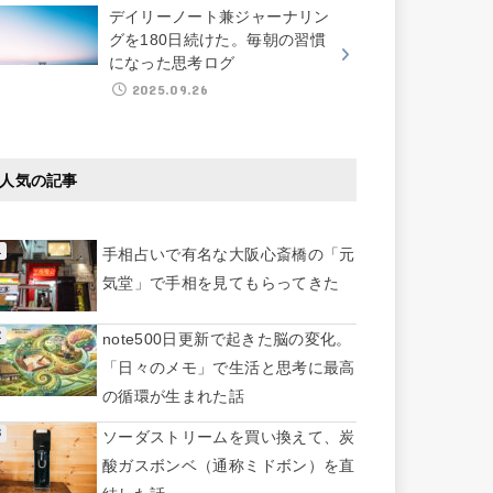
デイリーノート兼ジャーナリン
グを180日続けた。毎朝の習慣
になった思考ログ
2025.09.26
人気の記事
手相占いで有名な大阪心斎橋の「元
気堂」で手相を見てもらってきた
note500日更新で起きた脳の変化。
「日々のメモ」で生活と思考に最高
の循環が生まれた話
ソーダストリームを買い換えて、炭
酸ガスボンベ（通称ミドボン）を直