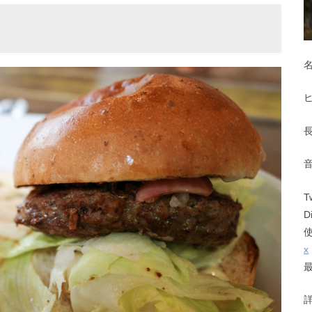
T
D
x