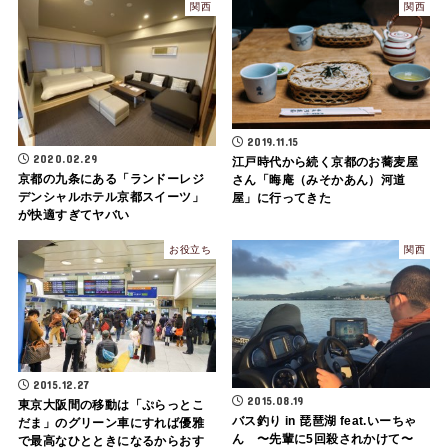
関西
関西
2019.11.15
2020.02.29
江戸時代から続く京都のお蕎麦屋
京都の九条にある「ランドーレジ
さん「晦庵（みそかあん）河道
デンシャルホテル京都スイーツ」
屋」に行ってきた
が快適すぎてヤバい
お役立ち
関西
2015.12.27
2015.08.19
東京大阪間の移動は「ぷらっとこ
バス釣り in 琵琶湖 feat.いーちゃ
だま」のグリーン車にすれば優雅
ん 〜先輩に5回殺されかけて〜
で最高なひとときになるからおす