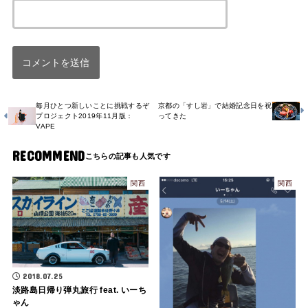
毎月ひとつ新しいことに挑戦するぞ
京都の「すし岩」で結婚記念日を祝
プロジェクト2019年11月版：
ってきた
VAPE
RECOMMEND
関西
関西
2018.07.25
淡路島日帰り弾丸旅行 feat. いーち
ゃん