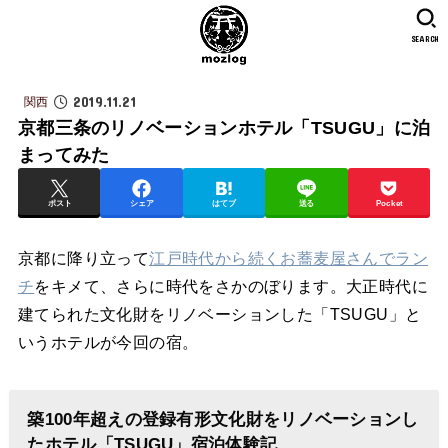
SEARCH
2019.11.21
関西
京都三条のリノベーションホテル「TSUGU」に泊
まってみた
ポスト
シェア
はてブ
送る
Pocket
京都に降り立って
江戸時代から続くお蕎麦屋さんでラン
チ
をキメて、さらに時代をさかのぼります。大正時代に
建てられた文化財をリノベーションした「TSUGU」と
いうホテルが今回の宿。
築100年超えの登録有形文化財をリノベーションし
たホテル「TSUGU」宿泊体験記