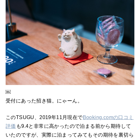
￼
受付にあった招き猫。にゃーん。
このTSUGU、2019年11月現在で
Booking.comの口コミ
評価
も9.4と非常に高かったので泊まる前から期待して
いたのですが、実際に泊まってみてもその期待を裏切ら