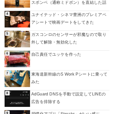
スボンベ（通称ミドボン）を直結した話
ユナイテッド・シネマ豊洲のプレミアペ
アシートで映画デートをしてきた
ガスコンロのセンサーが邪魔なので取り
外して解除・無効化した
自己責任でユッケを作った
東海道新幹線のS Work Pシートに乗って
みた
AdGuard DNSを手動で設定してLINEの
広告を排除する
習慣化アプリ「Streaks」がいい感じ