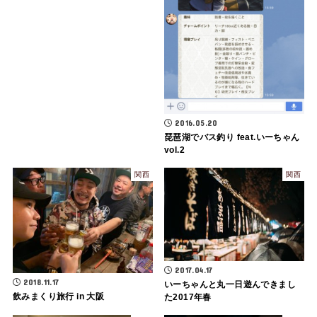
2016.05.20
琵琶湖でバス釣り feat.いーちゃん
vol.2
関西
関西
2017.04.17
2018.11.17
いーちゃんと丸一日遊んできまし
飲みまくり旅行 in 大阪
た2017年春