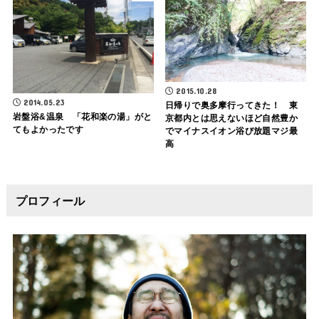
2015.10.28
2014.05.23
日帰りで奥多摩行ってきた！ 東
岩盤浴&温泉 「花和楽の湯」がと
京都内とは思えないほど自然豊か
てもよかったです
でマイナスイオン浴び放題マジ最
高
プロフィール