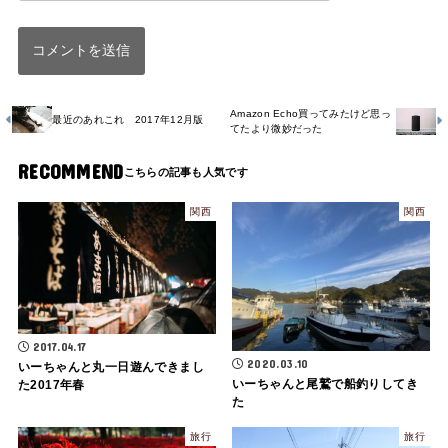
Amazon Echo買ってみたけど思っ
最近のあれこれ 2017年12月版
てたより微妙だった
RECOMMEND
関西
関西
2017.04.17
2020.03.10
いーちゃんと丸一日遊んできまし
いーちゃんと尾鷲で船釣りしてき
た2017年春
た
旅行
旅行