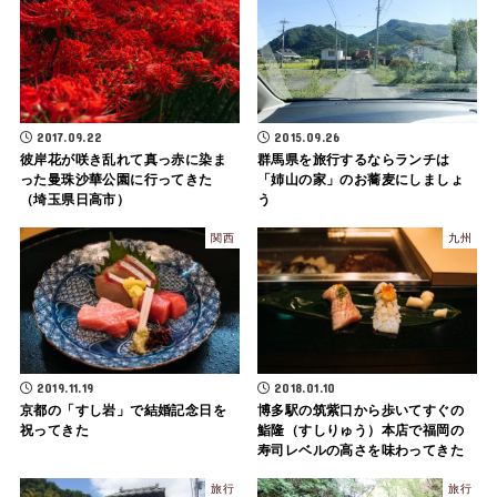
2017.09.22
2015.09.26
彼岸花が咲き乱れて真っ赤に染ま
群馬県を旅行するならランチは
った曼珠沙華公園に行ってきた
「姉山の家」のお蕎麦にしましょ
（埼玉県日高市）
う
関西
九州
2019.11.19
2018.01.10
京都の「すし岩」で結婚記念日を
博多駅の筑紫口から歩いてすぐの
祝ってきた
鮨隆（すしりゅう）本店で福岡の
寿司レベルの高さを味わってきた
旅行
旅行