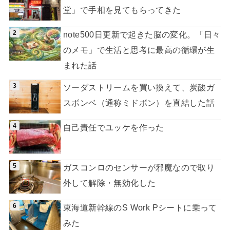
堂」で手相を見てもらってきた
note500日更新で起きた脳の変化。「日々
のメモ」で生活と思考に最高の循環が生
まれた話
ソーダストリームを買い換えて、炭酸ガ
スボンベ（通称ミドボン）を直結した話
自己責任でユッケを作った
ガスコンロのセンサーが邪魔なので取り
外して解除・無効化した
東海道新幹線のS Work Pシートに乗って
みた