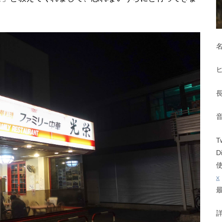
T
D
x