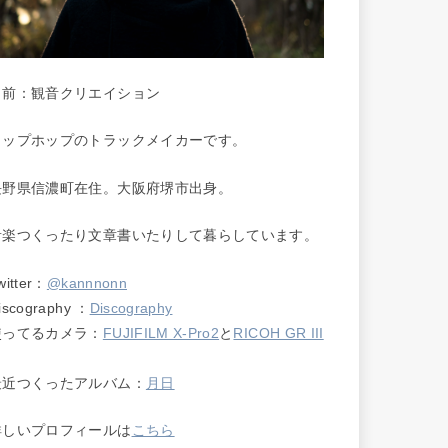
名前：観音クリエイション
ヒップホップのトラックメイカーです。
長野県信濃町在住。大阪府堺市出身。
音楽つくったり文章書いたりして暮らしています。
witter：
@kannnonn
iscography ：
Discography
使ってるカメラ：
FUJIFILM X-Pro2
と
RICOH GR III
最近つくったアルバム：
月日
詳しいプロフィールは
こちら