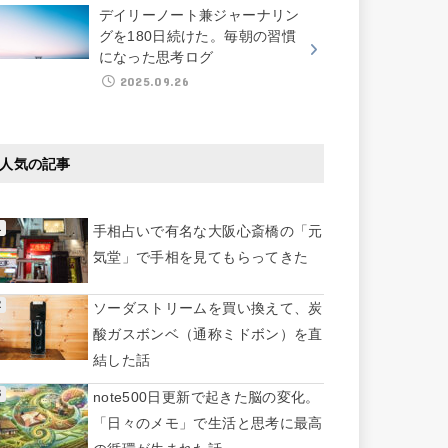
デイリーノート兼ジャーナリン
グを180日続けた。毎朝の習慣
になった思考ログ
2025.09.26
人気の記事
手相占いで有名な大阪心斎橋の「元
気堂」で手相を見てもらってきた
ソーダストリームを買い換えて、炭
酸ガスボンベ（通称ミドボン）を直
結した話
note500日更新で起きた脳の変化。
「日々のメモ」で生活と思考に最高