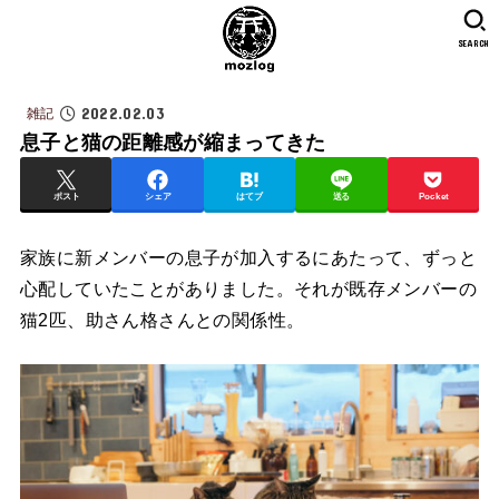
SEARCH
2022.02.03
雑記
息子と猫の距離感が縮まってきた
ポスト
シェア
はてブ
送る
Pocket
家族に新メンバーの息子が加入するにあたって、ずっと
心配していたことがありました。それが既存メンバーの
猫2匹、助さん格さんとの関係性。