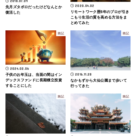
2018.07.09
2020.04.02
先月ズタボロだったけどなんとか
リモートワーク歴8年のプロが引き
復活した
こもり生活の質を高める方法をま
とめてみた
雑記
雑記
2024.02.06
2016.11.28
子供のお年玉は、当面の間はイン
デックスファンドに長期積立投資
なかもずから大仙公園まで歩いて
することにした
行ってきた
雑記
雑記