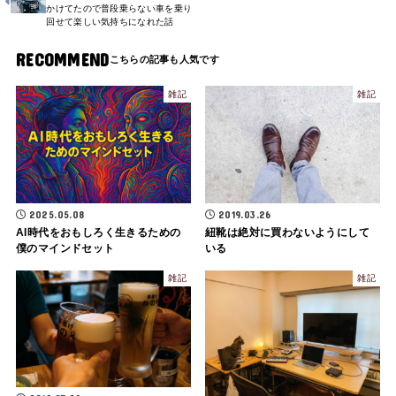
かけてたので普段乗らない車を乗り
回せて楽しい気持ちになれた話
RECOMMEND
雑記
雑記
2025.05.08
2019.03.26
AI時代をおもしろく生きるための
紐靴は絶対に買わないようにして
僕のマインドセット
いる
雑記
雑記