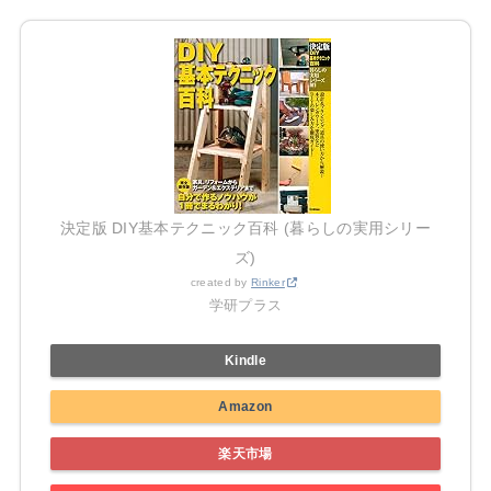
決定版 DIY基本テクニック百科 (暮らしの実用シリー
ズ)
created by
Rinker
学研プラス
Kindle
Amazon
楽天市場