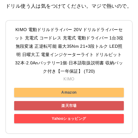
ドリル使う人は気をつけてください。マジで熱いので。
KIMO 電動ドリルドライバー 20V ドリルドライバーセ
ット 充電式 コードレス 充電式 電動ドライバー 1台3役
無段変速 正逆転可能 最大35Nm 21+3段トルク LED照
明 日曜大工 電量インジケーターライト ドリルビット
32本·2.0Anバッテリー1個·日本語取扱説明書 収納バッ
ク付き【一年保証】 (T20)
KIMO
Amazon
楽天市場
Yahooショッピング