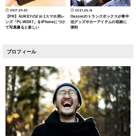
2017.09.03
2021.06.16
【PR】AUKEYの2 in 1スマホ用レ
Oasserのトランクボックスが車中
ンズ「PL-WD07」をiPhoneにつけ
泊グッズやカーアイテムの収納に
て写真撮ると楽しい
便利
プロフィール