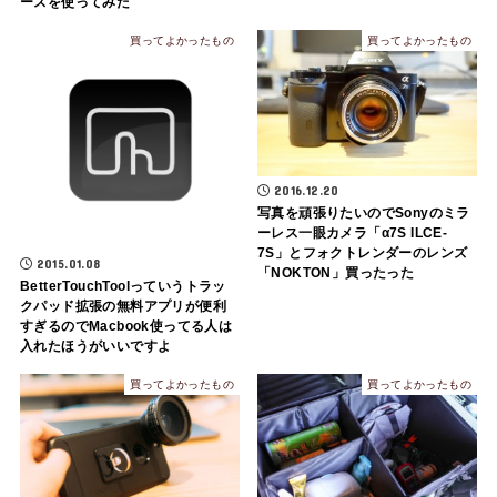
ースを使ってみた
買ってよかったもの
買ってよかったもの
2016.12.20
写真を頑張りたいのでSonyのミラ
ーレス一眼カメラ「α7S ILCE-
7S」とフォクトレンダーのレンズ
2015.01.08
「NOKTON」買ったった
BetterTouchToolっていうトラッ
クパッド拡張の無料アプリが便利
すぎるのでMacbook使ってる人は
入れたほうがいいですよ
買ってよかったもの
買ってよかったもの