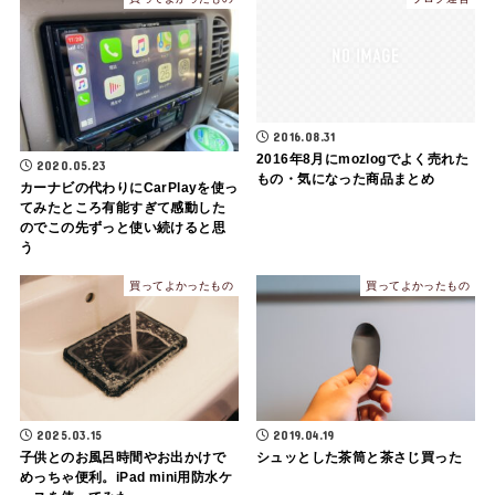
2016.08.31
2016年8月にmozlogでよく売れた
2020.05.23
もの・気になった商品まとめ
カーナビの代わりにCarPlayを使っ
てみたところ有能すぎて感動した
のでこの先ずっと使い続けると思
う
買ってよかったもの
買ってよかったもの
2025.03.15
2019.04.19
子供とのお風呂時間やお出かけで
シュッとした茶筒と茶さじ買った
めっちゃ便利。iPad mini用防水ケ