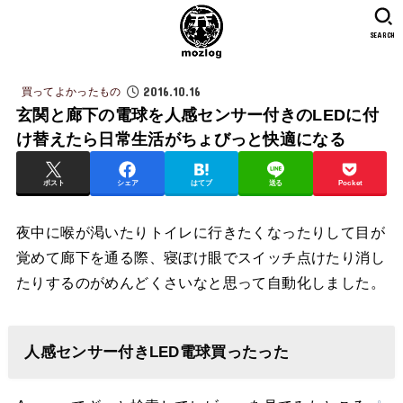
SEARCH
2016.10.16
買ってよかったもの
玄関と廊下の電球を人感センサー付きのLEDに付
け替えたら日常生活がちょびっと快適になる
ポスト
シェア
はてブ
送る
Pocket
夜中に喉が渇いたりトイレに行きたくなったりして目が
覚めて廊下を通る際、寝ぼけ眼でスイッチ点けたり消し
たりするのがめんどくさいなと思って自動化しました。
人感センサー付きLED電球買ったった