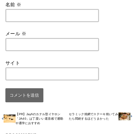
名前
※
メール
※
サイト
【PR】Jayfiのカナル型イヤホン
セラミック焼網でステーキ焼いてみ
「JA40」は丁度いい遮音感で通勤
たら悶絶するほどうまかった
や通学におすすめ