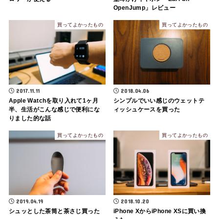
OpenJump」レビュー
買ってよかったもの
買ってよかったもの
2017.11.11
2018.04.06
Apple Watchを取り入れて1ヶ月
シンプルでいい感じのウェットテ
半、生活がこんな感じで便利にな
ィッシュケースを買った
りました的な話
買ってよかったもの
買ってよかったもの
2019.04.19
2018.10.20
シュッとした茶筒と茶さじ買った
iPhone XからiPhone XSに買い換