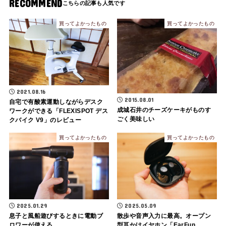
RECOMMEND
買ってよかったもの
買ってよかったもの
2021.08.16
2015.08.01
自宅で有酸素運動しながらデスク
成城石井のチーズケーキがものす
ワークができる「FLEXISPOT デス
ごく美味しい
クバイク V9」のレビュー
買ってよかったもの
買ってよかったもの
2025.01.29
2025.05.09
息子と風船遊びするときに電動ブ
散歩や音声入力に最高。オープン
ロワーが使える
型耳かけイヤホン「EarFun