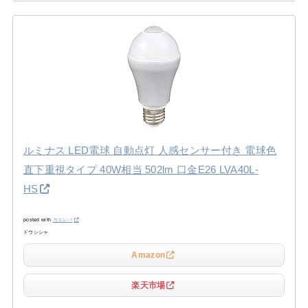
ルミナス LED電球 自動点灯 人感センサー付き 電球色
直下重視タイプ 40W相当 502lm 口金E26 LVA40L-
HS
posted with
カエレバ
ドウシシャ
Amazon
楽天市場