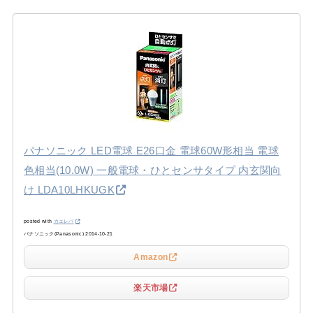
パナソニック LED電球 E26口金 電球60W形相当 電球
色相当(10.0W) 一般電球・ひとセンサタイプ 内玄関向
け LDA10LHKUGK
posted with
カエレバ
パナソニック(Panasonic) 2014-10-21
Amazon
楽天市場