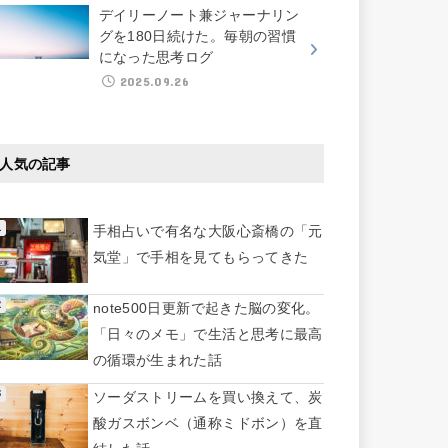
デイリーノート兼ジャーナリン
グを180日続けた。毎朝の習慣
になった思考ログ
2025.09.26
人気の記事
手相占いで有名な大阪心斎橋の「元
気堂」で手相を見てもらってきた
note500日更新で起きた脳の変化。
「日々のメモ」で生活と思考に最高
の循環が生まれた話
ソーダストリームを買い換えて、炭
酸ガスボンベ（通称ミドボン）を直