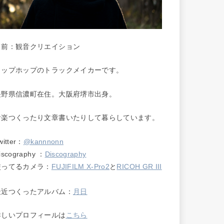
名前：観音クリエイション
ヒップホップのトラックメイカーです。
長野県信濃町在住。大阪府堺市出身。
音楽つくったり文章書いたりして暮らしています。
witter：
@kannnonn
iscography ：
Discography
使ってるカメラ：
FUJIFILM X-Pro2
と
RICOH GR III
最近つくったアルバム：
月日
詳しいプロフィールは
こちら