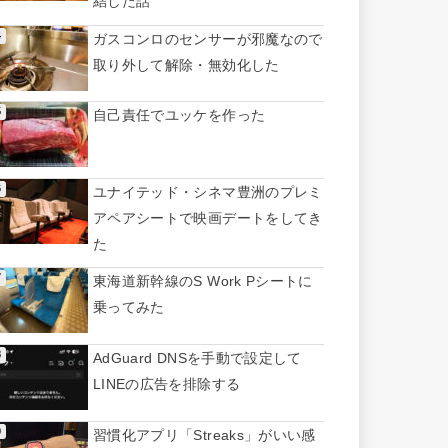
結した話
ガスコンロのセンサーが邪魔なので
取り外して解除・無効化した
自己責任でユッケを作った
ユナイテッド・シネマ豊洲のプレミ
アペアシートで映画デートをしてき
た
東海道新幹線のS Work Pシートに
乗ってみた
AdGuard DNSを手動で設定して
LINEの広告を排除する
習慣化アプリ「Streaks」がいい感