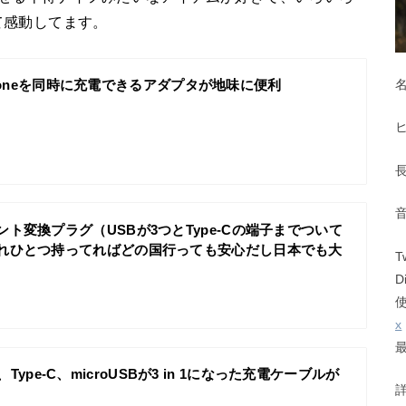
て感動してます。
とiPhoneを同時に充電できるアダプタが地味に便利
ト変換プラグ（USBが3つとType-Cの端子までついて
れひとつ持ってればどの国行っても安心だし日本でも大
T
D
x
ing、Type-C、microUSBが3 in 1になった充電ケーブルが