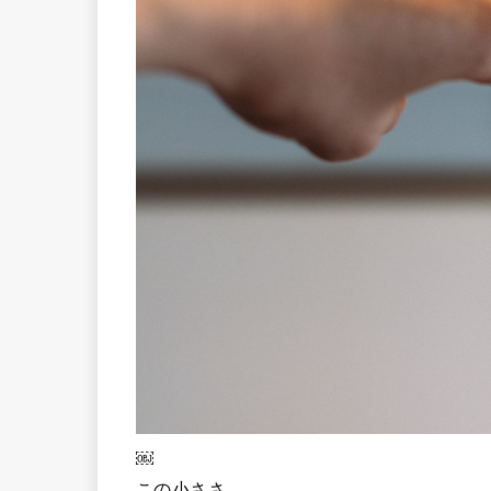
￼
この小ささ。