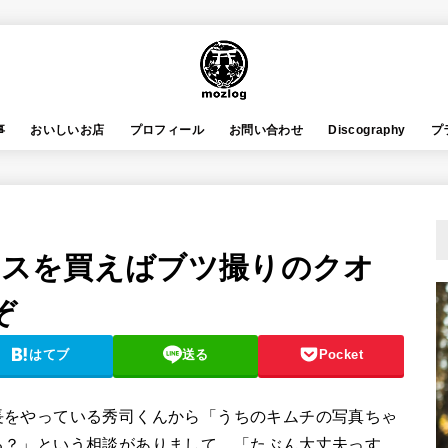
事
おいしいお店
プロフィール
お問い合わせ
Discography
プ
ックスを買えばブツ撮りのクオ
ぞ
はてブ
送る
Pocket
長をやっている秀司くんから「うちのキムチの写真ちゃ
る？」という相談がありまして、「たぶん大丈夫っす