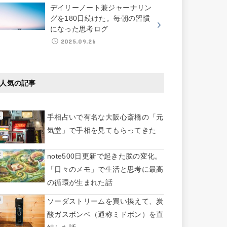
デイリーノート兼ジャーナリン
グを180日続けた。毎朝の習慣
になった思考ログ
2025.09.26
人気の記事
手相占いで有名な大阪心斎橋の「元
気堂」で手相を見てもらってきた
note500日更新で起きた脳の変化。
「日々のメモ」で生活と思考に最高
の循環が生まれた話
ソーダストリームを買い換えて、炭
酸ガスボンベ（通称ミドボン）を直