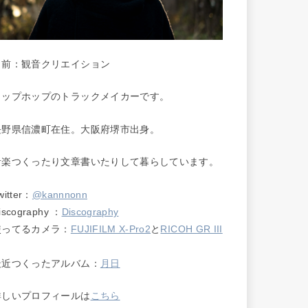
名前：観音クリエイション
ヒップホップのトラックメイカーです。
長野県信濃町在住。大阪府堺市出身。
音楽つくったり文章書いたりして暮らしています。
witter：
@kannnonn
iscography ：
Discography
使ってるカメラ：
FUJIFILM X-Pro2
と
RICOH GR III
最近つくったアルバム：
月日
詳しいプロフィールは
こちら