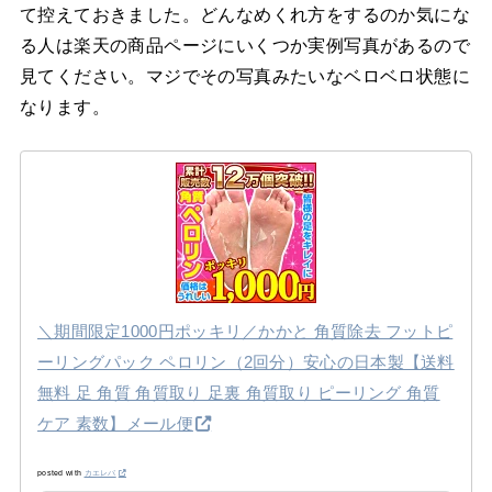
て控えておきました。どんなめくれ方をするのか気にな
る人は楽天の商品ページにいくつか実例写真があるので
見てください。マジでその写真みたいなベロベロ状態に
なります。
＼期間限定1000円ポッキリ／かかと 角質除去 フットピ
ーリングパック ペロリン（2回分）安心の日本製【送料
無料 足 角質 角質取り 足裏 角質取り ピーリング 角質
ケア 素数】メール便
posted with
カエレバ