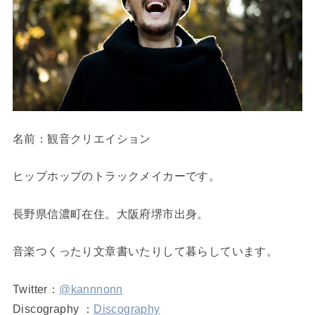
名前：観音クリエイション
ヒップホップのトラックメイカーです。
長野県信濃町在住。大阪府堺市出身。
音楽つくったり文章書いたりして暮らしています。
Twitter：
@kannnonn
Discography ：
Discography