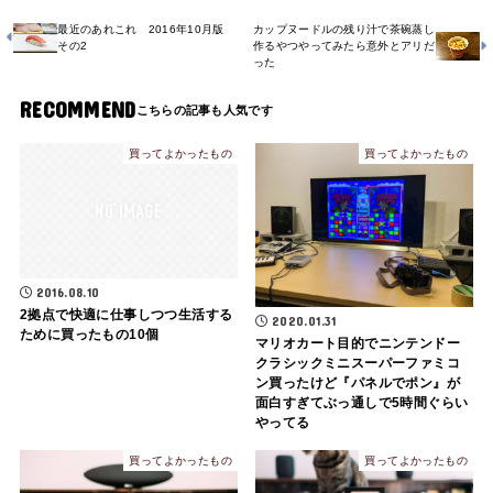
最近のあれこれ 2016年10月版
カップヌードルの残り汁で茶碗蒸し
その2
作るやつやってみたら意外とアリだ
った
RECOMMEND
買ってよかったもの
買ってよかったもの
2016.08.10
2拠点で快適に仕事しつつ生活する
2020.01.31
ために買ったもの10個
マリオカート目的でニンテンドー
クラシックミニスーパーファミコ
ン買ったけど『パネルでポン』が
面白すぎてぶっ通しで5時間ぐらい
やってる
買ってよかったもの
買ってよかったもの