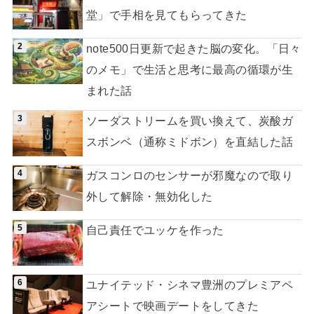
堂」で手相を見てもらってきた
note500日更新で起きた脳の変化。「日々
のメモ」で生活と思考に最高の循環が生
まれた話
ソーダストリームを買い換えて、炭酸ガ
スボンベ（通称ミドボン）を直結した話
ガスコンロのセンサーが邪魔なので取り
外して解除・無効化した
自己責任でユッケを作った
ユナイテッド・シネマ豊洲のプレミアペ
アシートで映画デートをしてきた