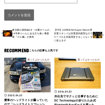
東京駅の新幹線18・19番ホームの
【PR】UGREENのApple Watch用
14号車らへんにある立ち食い蕎麦
充電スタンドは充電器内蔵型なので
屋『グル麺』が便利
ケーブルを別途用意することなくす
ぐ使えるぞ
RECOMMEND
買ってよかったもの
買ってよかったもの
2016.09.03
2020.04.25
外出先でサクッと仕事するために
愛車のヘッドライトが曇っていた
EC Technologyの折りたたみ式
ので「ヘッドライトリフレッシ
Bluetoothキーボードを買った