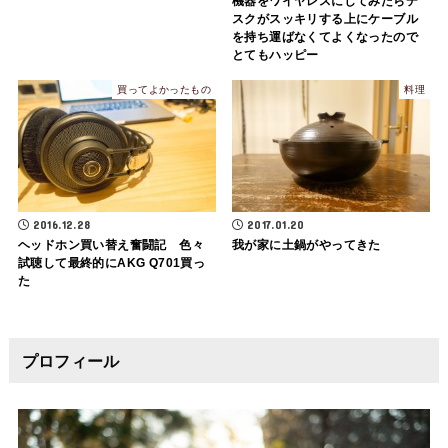
機器をワイヤレスにしてみたらデ
スクがスッキリする上にケーブル
を持ち運ばなくてよくなったので
とてもハッピー
買ってよかったもの
料理
2016.12.28
2017.01.20
ヘッドホン買い替え奮闘記 色々
我が家に土鍋がやってきた
試聴して最終的にAKG Q701買っ
た
プロフィール