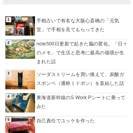
手相占いで有名な大阪心斎橋の「元気
堂」で手相を見てもらってきた
note500日更新で起きた脳の変化。「日々
のメモ」で生活と思考に最高の循環が生
まれた話
ソーダストリームを買い換えて、炭酸ガ
スボンベ（通称ミドボン）を直結した話
東海道新幹線のS Work Pシートに乗って
みた
自己責任でユッケを作った