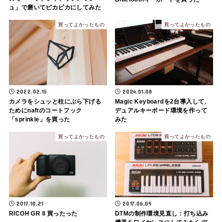
ュ」で磨いてピカピカにしてみた
買ってよかったもの
買ってよかったもの
2022.02.15
2024.01.08
カメラをシュッと柱にぶら下げる
Magic Keyboardを2台導入して、
ためにnaftのコートフック
デュアルキーボード環境を作って
「sprinkle」を買った
みた
買ってよかったもの
買ってよかったもの
2017.10.21
2017.06.09
RICOH GR II 買ったった
DTMの制作環境見直し：打ち込み