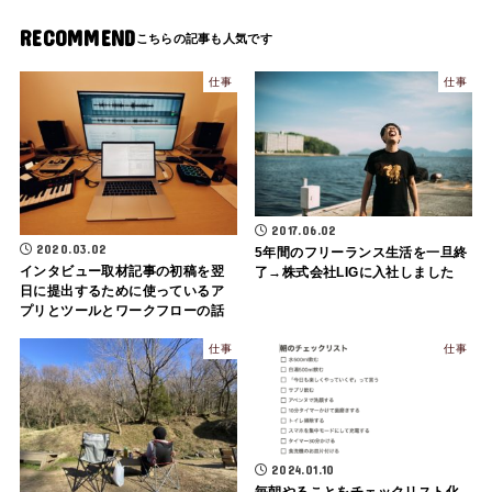
RECOMMEND
仕事
仕事
2017.06.02
2020.03.02
5年間のフリーランス生活を一旦終
インタビュー取材記事の初稿を翌
了→株式会社LIGに入社しました
日に提出するために使っているア
プリとツールとワークフローの話
仕事
仕事
2024.01.10
毎朝やることをチェックリスト化