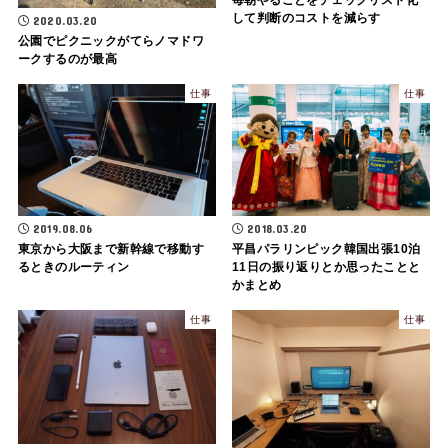
して判断のコストを減らす
2020.03.20
公園でピクニックがてらノマドワ
ークするのが最高
仕事
仕事
2019.08.06
2018.03.20
東京から大阪まで新幹線で移動す
平昌パラリンピック韓国出張10泊
るときのルーティン
11日の振り返りとか思ったことと
かまとめ
仕事
仕事